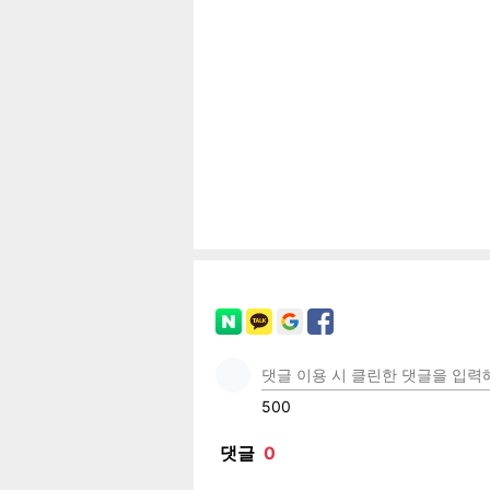
공유
유
로그
페이
트위
카카
밴드
네이