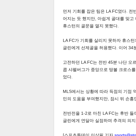
먼저 기회를 잡은 팀은 LA FC였다. 
어지는 듯 했지만, 아쉽게 골대를 맞고 
휴스턴의 골문을 열지 못했다.
LA FC가 기회를 살리지 못하자 휴스턴의
글린에게 선제골을 허용했다. 이어 34
체
인
고전하던 LA FC는 전반 45분 나단 
콥 샤펠버그가 중앙으로 땅볼 크로스를
었다.
MLS에서는 상황에 따라 득점의 기점 
민의 도움을 부여했지만, 잠시 뒤 손흥
전반전을 1-2로 마친 LA FC는 후반 
글린에게 연달아 실점하며 추격의 의지를 
[스포츠투데이 이상필 기자
sports@st