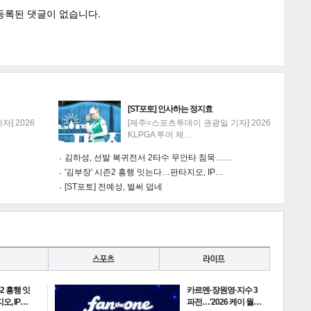
[ST포토] 인사하는 정지효
] 2026
[제주=스포츠투데이 권광일 기자] 2026
KLPGA 투어 제…
김하성, 선발 복귀전서 2타수 무안타 침묵……
'김부장' 시즌2 흥행 잇는다…판타지오, IP…
[ST포토] 전예성, 벌써 덥네
2 흥행 잇
카르멘·장원영·지수 3
, IP…
파전…'2026 케이 월…