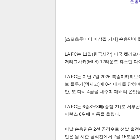
손흥민
[스포츠투데이 이상필 기자] 손흥민이 풀
LA FC는 11일(한국시각) 미국 캘리
저리그사커(MLS) 12라운드 휴스턴 다
LA FC는 지난 7일 2026 북중미카리
보 톨루카(멕시코)에 0-4 대패를 당
만, 또 다시 4골을 내주며 패배의 쓴맛을
LA FC는 6승3무3패(승점 21)로 서
퍼런스 8위에 이름을 올렸다.
이날 손흥민은 2선 공격수로 선발 출
민은 올 시즌 공식전에서 2골 15도움(M