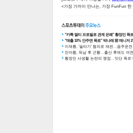
<가장 가까이 만나는, 가장 FunFun 
스북
터 공
달기
공유
버블
"카톡 멀티 프로필로 관계 은폐" 황정민 폭로女
"매출 10% 안주면 폭로" 박나래 前 매니저 
이재룡, '술타기' 혐의로 재판…음주운
진아름, 득남 후 근황…출산 후에도 여전
황정민 사생활 논란의 쟁점…잇단 폭로·반