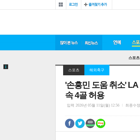
스포츠
스포츠
해외축구
'손흥민 도움 취소' LA
속 4골 허용
입력
2026년 05월 11일(월) 12:56
최종수
0