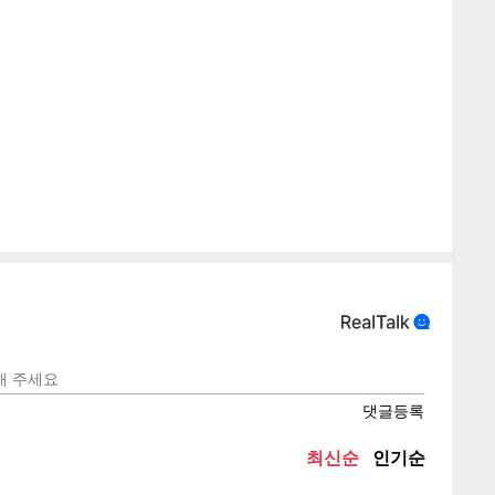
게
소
텍스
텍스
url 복
인쇄
목록