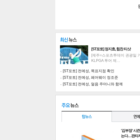
[ST포토] 정지효, 힘찬 티샷
[제주=스포츠투데이 권광일 기자
KLPGA 투어 제…
[ST포토] 전예성, 목표지점 확인
[ST포토] 전예성, 페어웨이 정조준
[ST포토] 전예성, 얼음 주머니와 함께
기
'김부장' 시즌
는다…판타지오