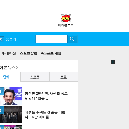
송중기
카·레이싱
스포츠칼럼
e스포츠/게임
황정민 20년 팬, 사생활 폭로
A 씨에 "잘못…
데뷔는 쉬워도 생존은 어렵
다…K팝 아이돌 …