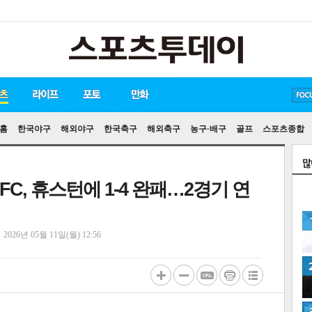
방탄소년단
손흥민
유아인
홈
한국야구
해외야구
한국축구
해외축구
농구·배구
골프
스포츠종합
 FC, 휴스턴에 1-4 완패…2경기 연
정
2026년 05월 11일(월) 12:56