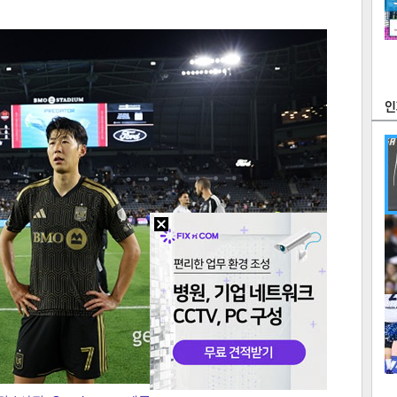
츠
라이프
포토
만화
FOC
많
연예
1
2
텍스
텍스
url 복
인쇄
목록