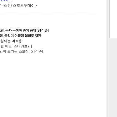
한 뉴스 ⓒ 스포츠투데이>
트 크
트 축
사
하기
보기
, 문자·녹취록 증거 공개 [ST이슈]
스
2명, 공갈미수·횡령 혐의로 재판
전 혐의는 미적용
한 미모 [스타엿보기]
박 오가는 소모전 [ST이슈]