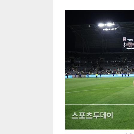
전
로그
즐겨찾기
많이 본 뉴스
최신 뉴스
연예
스포
페이
트위
댓글
밴드
네이