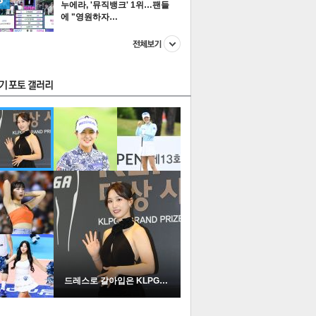
누에라, '뮤직뱅크' 1위…팬들
에 "영원하자…
스투펀
US
이 본 뉴스
스포츠
포토
드레스로 갈아입은 KLPGA …