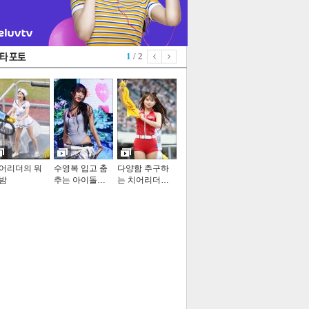
1
/ 2
어리더의 워
수영복 입고 춤
다양함 추구하
밤
추는 아이돌…
는 치어리더…