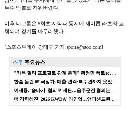
삼진, 마이클 부시에게 안타를 맞았으나 카슨 캘리를
투수 땅볼로 지워버렸다.
이후 디그롬은 8회초 시작과 동시에 제이콥 라츠와 교
체되며 경기를 마무리했다.
[스포츠투데이 강태구 기자 sports@stoo.com]
스투
주요뉴스
"카톡 멀티 프로필로 관계 은폐" 황정민 폭로女, 문자…
한숨 돌린 韓 극장가, 매출·관객·특수관까지 웃었다 […
이재룡, '술타기' 혐의로 재판…음주운전 혐의는 미적용…
더 강력해진 '2026 KWDA' 라인업…앰퍼샌드원·나…