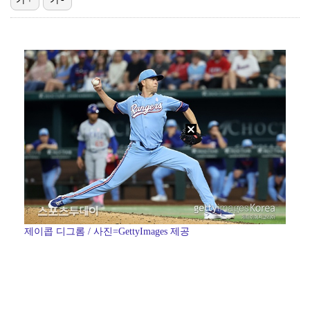
박해준, 오늘(6일) '산지직송3' 출격…'폭싹' 강유…
'유퀴즈' 시청률 4%대 회복…2049 동시간대 1위 …
[ST포토] 지유, '키키 컴백합니다'
[ST포토] 키키 지유, 인형미모
[ST포토] 고지원, 디펜딩 챔피언의 에이밍
제이콥 디그롬 / 사진=GettyImages 제공