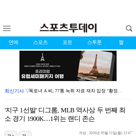
연예
스포츠
포토
스투툰
짤
최신기사 ▽
폭로녀 A 씨, 77통 녹취 자료 재차 입장 "황정민은…
'이상준쇼' PD "LA 공연 비판 겸허히 수용, 허위…
'지구 1선발' 디그롬, MLB 역사상 두 번째 최
입지 좁아진 김하성, 빅리그 복귀에도 2경기 연속 결장…
소 경기 1900K…1위는 랜디 존슨
아이들 미연, 첫 日 디지털 싱글 '런어웨이' 발매…청…
작성 : 2026년 05월 11일(월) 13:47
[ST포토] 키키 지유, 포인트 안무로 매력발산
가+
가-