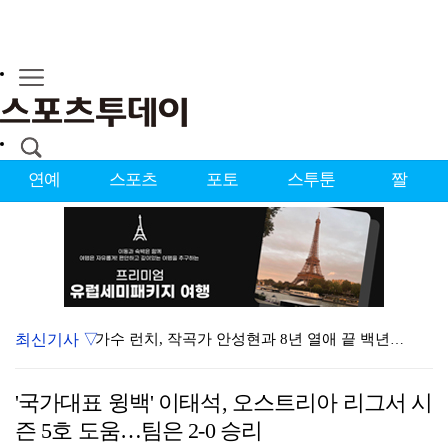
연예
스포츠
포토
스투툰
짤
최신기사 ▽
가수 런치, 작곡가 안성현과 8년 열애 끝 백년가약…결…
런치, 안성현과 내일(8일) 결혼…가수·작곡가 부부 탄…
'국가대표 윙백' 이태석, 오스트리아 리그서 시
상위권 유지한 서교림 "아이언샷 덕분에 타수 줄여…컨디…
즌 5호 도움…팀은 2-0 승리