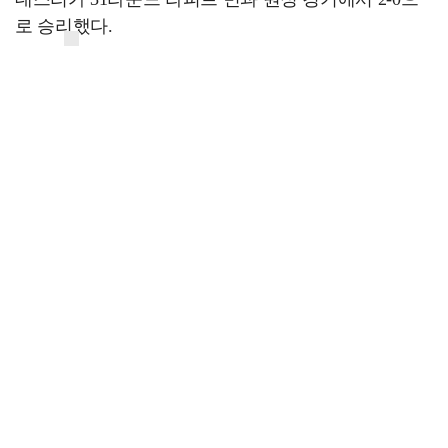
로 승리했다.
2연승을 달린 아우스트리아 빈은 14승 5무 12패(승점 2
9)를 기록, 상위 스플릿 6개 팀 중 4위로 올라섰다.
반면 라피트 빈은 12승 8무 11패(승점 27)로 5위로 내려
왔다.
이날 빈은 경기 시작 9분 만에 나온 사넬 살리치의 선
제골로 기선을 제압했다.
이태석은 팀이 1-0으로 앞선 후반 15분 추가골을 도우
며 승리를 이끌었다.
코너킥 상황에서 키커로 나선 그는 골문 앞으로 정확
한 크로스를 올렸고, 이를 골문 앞에 있던 틴 플라보티