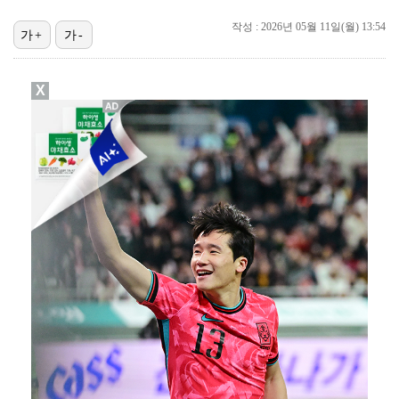
변우석, 아이유 생일 맞아 특별 주문 제작 케이크 선물…
작성 : 2026년 05월 11일(월) 13:54
가+
가-
던, 3년 만에 신곡→솔직 심경 고백 "이제는 있는 그…
[ST포토] 차준환, 심장이 뛰는 연기
X
[ST포토] 차준환, 아이돌 보다 잘생긴 얼굴
[ST포토] 차준환, 아이돌급 미남
[ST포토] 차준환, 화려한 아이스쇼
[ST포토] 차준환, 피겨왕자가 연기하는 성진우