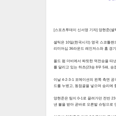
[스포츠투데이 신서영 기자] 양현준(셀
셀틱은 10일(한국시각) 영국 스코틀랜드
리미어십 36라운드 레인저스와 홈 경기
올드 펌 더비에서 짜릿한 역전승을 따낸 셀
를 달리고 있는 하츠(23승 8무 5패, 승
이날 4-2-3-1 포메이션의 왼쪽 측면
드를 누볐고, 동점골을 넣으며 승리에 
양현준은 팀이 0-1로 끌려가던 전반 
낸 볼을 받아 곧바로 오른발 슈팅으로 