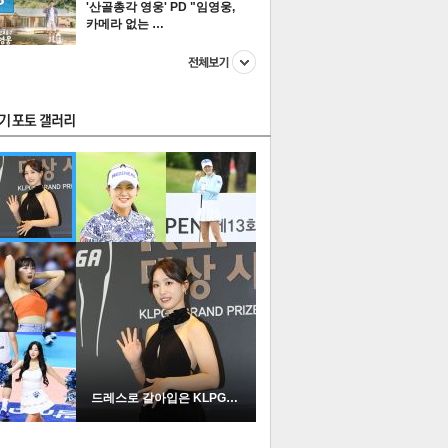
'산골총각 영웅' PD "임영웅,
카메라 없는 …
스투펀
US
이 본 뉴스
스포츠
포토
드레스로 갈아입은 KLPGA …