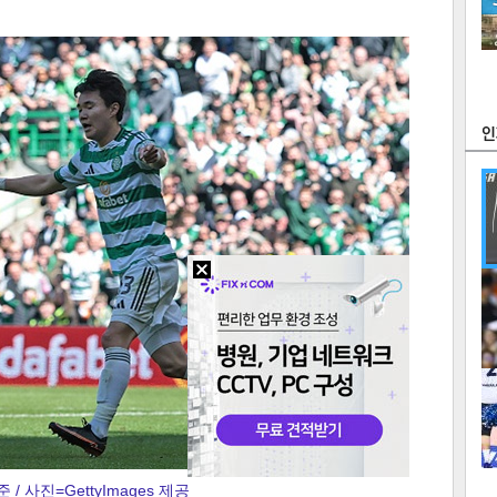
츠
라이프
포토
만화
FOC
많
연예
1
2
텍스
텍스
url 복
인쇄
목록
 / 사진=GettyImages 제공