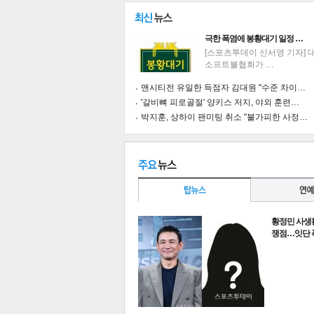
극한 폭염에 봉황대기 일정 …
[스포츠투데이 신서영 기자] 
소프트볼협회가 …
맨시티전 유일한 득점자 김대원 "수준 차이…
'갈비뼈 피로골절' 양키스 저지, 야외 훈련…
박지훈, 상하이 팬미팅 취소 "불가피한 사정…
황정민 사생
쟁점…잇단 
기