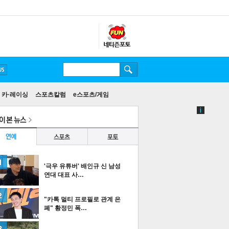
카·레이싱
스포츠칼럼
e스포츠/게임
'극우 유튜버' 배인규 신 남성
연대 대표 사…
"카톡 멀티 프로필로 관계 은
폐" 황정민 폭…