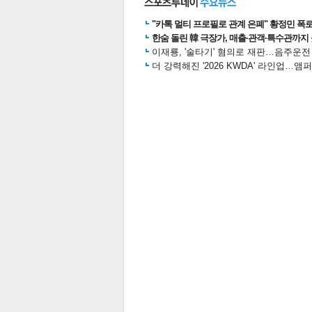
"카톡 멀티 프로필로 관계 은폐" 황정민 폭로女
한숨 돌린 韓 극장가, 매출·관객·특수관까지 
이재룡, '술타기' 혐의로 재판…음주운
스북
터 공
달기
공유
버블
더 강력해진 '2026 KWDA' 라인업