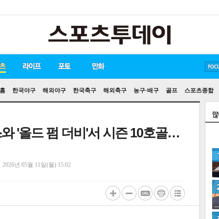
방탄소년단
손흥민
유아인
송중기
홈
한국야구
해외야구
한국축구
해외축구
농구·배구
골프
스포츠종합
 '올드 펌 더비'서 시즌 10호골…
정
2026년 05월 11일(월) 15:02