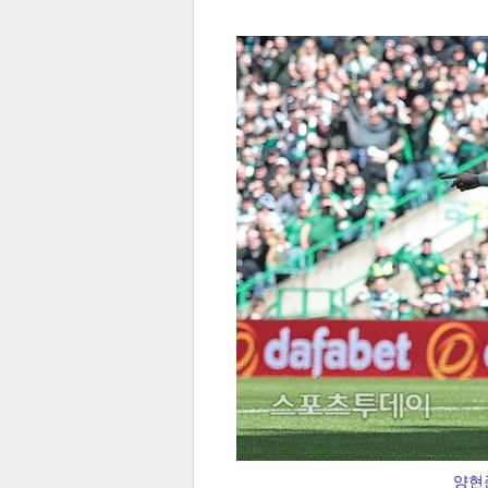
전
로그
즐겨찾기
많이 본 뉴스
최신 뉴스
연예
스포
페이
트위
댓글
밴드
네이
양현준