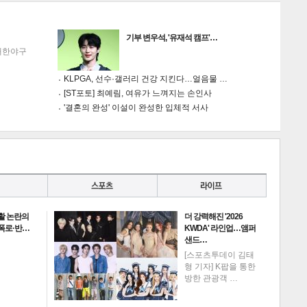
기부 변우석, '유재석 캠프'…
대한야구
KLPGA, 선수·갤러리 건강 지킨다…얼음물 …
[ST포토] 최예림, 여유가 느껴지는 손인사
'결혼의 완성' 이설이 완성한 입체적 서사
활 논란의
더 강력해진 '2026
폭로·반…
KWDA' 라인업…앰퍼
샌드…
[스포츠투데이 김태
형 기자] K팝을 통한
방한 관광객 …