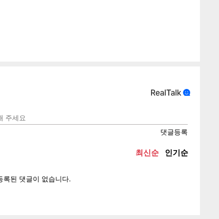
게
소
텍스
텍스
url 복
인쇄
목록