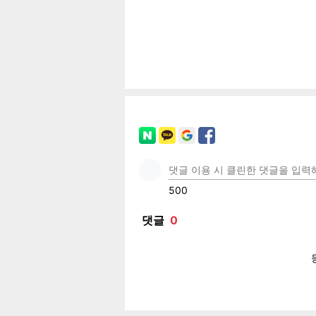
공유
유
로그
페이
트위
카카
밴드
네이