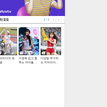
1
/ 2
어리더의 워
수영복 입고 춤
다양함 추구하
밤
추는 아이돌…
는 치어리더…