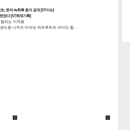
, 문자·녹취록 증거 공개 [ST이슈]
웃었다 [ST취재기획]
전 혐의는 미적용
트 크
트 축
사
하기
보기
…앰퍼샌드원·나우즈·미야오·하츠투하츠·아이딧 합…
스