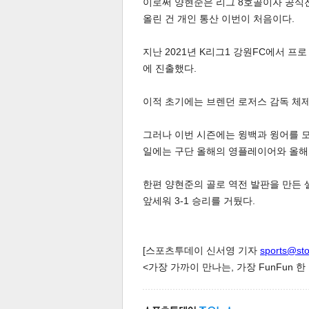
이로써 양현준은 리그 8호골이자 공식전
올린 건 개인 통산 이번이 처음이다.
지난 2021년 K리그1 강원FC에서 프
에 진출했다.
이적 초기에는 브렌던 로저스 감독 체제
체
인
그러나 이번 시즌에는 윙백과 윙어를 모
일에는 구단 올해의 영플레이어와 올해
한편 양현준의 골로 역전 발판을 만든 
앞세워 3-1 승리를 거뒀다.
[스포츠투데이 신서영 기자
sports@st
<가장 가까이 만나는, 가장 FunFun 