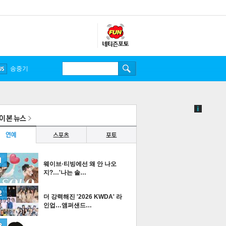
송중기
웨이브·티빙에선 왜 안 나오
지?…'나는 솔…
더 강력해진 '2026 KWDA' 라
인업…앰퍼샌드…