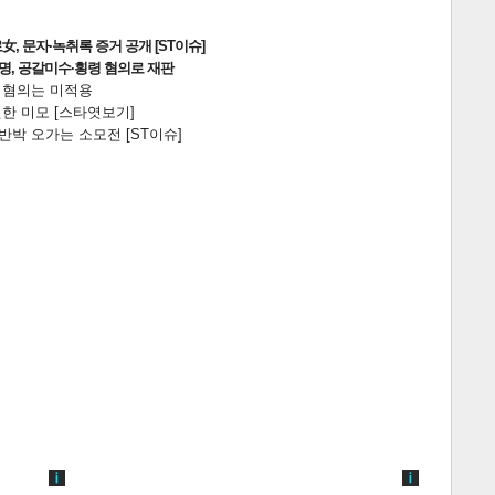
, 문자·녹취록 증거 공개 [ST이슈]
2명, 공갈미수·횡령 혐의로 재판
전 혐의는 미적용
한 미모 [스타엿보기]
박 오가는 소모전 [ST이슈]
게
소