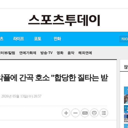
방탄소년단
손흥민
유아인
인터뷰/칼럼
연예가화제
방송·TV
영화
음악
해외연예
악플에 간곡 호소 "합당한 질타는 받
정
2026년 05월 13일(수) 20:57