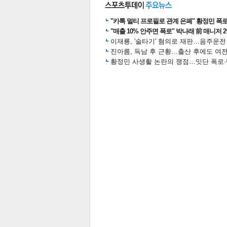
"카톡 멀티 프로필로 관계 은폐" 황정민 폭로女
"매출 10% 안주면 폭로" 박나래 前 매니저 
이재룡, '술타기' 혐의로 재판…음주운
진아름, 득남 후 근황…출산 후에도 여전
황정민 사생활 논란의 쟁점…잇단 폭로·반
공유
유
로그