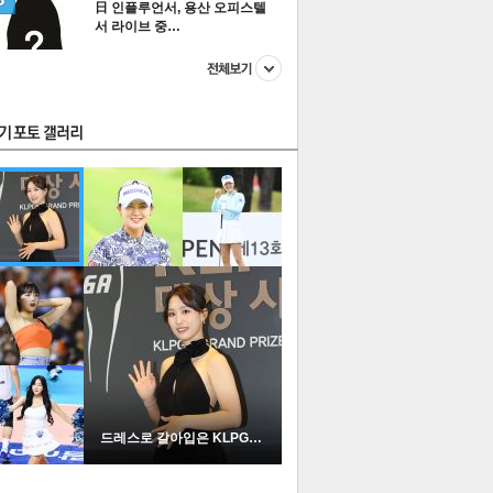
日 인플루언서, 용산 오피스텔
서 라이브 중…
스투펀
US
이 본 뉴스
스포츠
포토
드레스로 갈아입은 KLPGA …