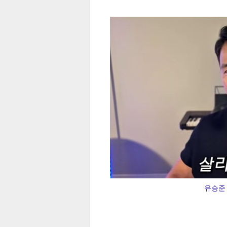
전
로그
즐겨찾기
많이 본 뉴스
최신 뉴스
연예
스포
유승준 
페이
트위
댓글
밴드
네이