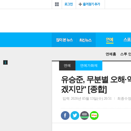
연예홈
스투 
연예
연예가화제
유승준, 무분별 오해·
겠지만" [종합]
입력
2026년 05월 13일(수) 20:51
최종수
0