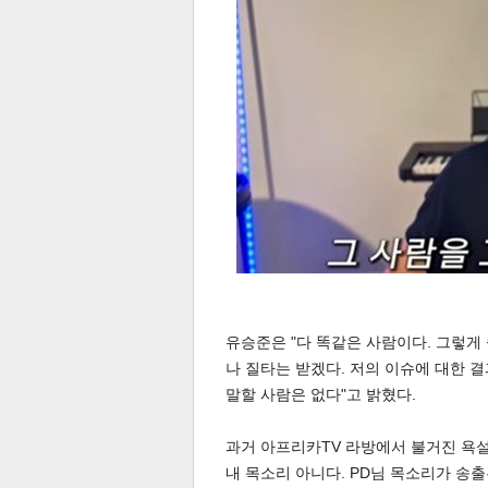
스북
터 공
달기
공유
버블
유승준은 "다 똑같은 사람이다. 그렇게
나 질타는 받겠다. 저의 이슈에 대한 
말할 사람은 없다"고 밝혔다.
과거 아프리카TV 라방에서 불거진 욕설
내 목소리 아니다. PD님 목소리가 송출