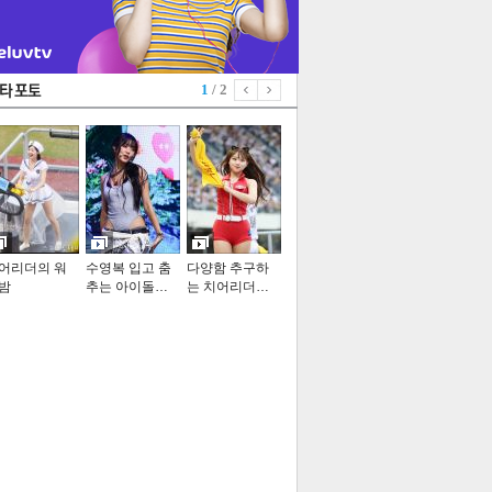
1
/ 2
어리더의 워
수영복 입고 춤
다양함 추구하
밤
추는 아이돌…
는 치어리더…