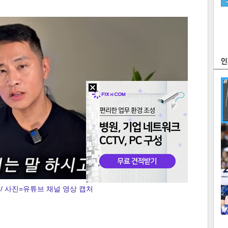
츠
라이프
포토
만화
FOC
많
연예
1
/ 사진=유튜브 채널 영상 캡처
2
텍스
텍스
url 복
인쇄
목록