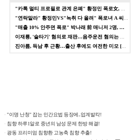
"카톡 멀티 프로필로 관계 은폐" 황정민 폭로女, 문자…
"연락말라" 황정민VS"녹취 다 올려" 폭로녀 A 씨,…
"매출 10% 안주면 폭로" 박나래 前 매니저 2명, …
이재룡, '술타기' 혐의로 재판…음주운전 혐의는 미적용…
진아름, 득남 후 근황…출산 후에도 여전한 미모 [스타…