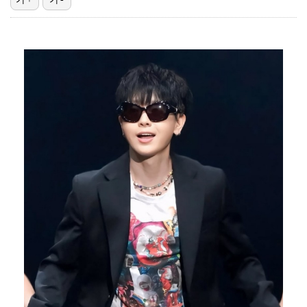
[ST포토] 김리안, 목표지점 정조준
"좌우 떠나 우리나라 국기" 김희철 …일침 날린 '태극…
[ST포토] 김리안, 멀리 가자
[ST포토] 김하은2, 집중하는 표정
[ST포토] 유재필, SBS 가요대전 썸머 블루카펫 M…