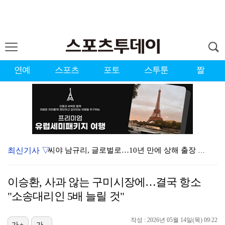
연예
스포츠
포토
스투툰
짤
최신기사 ▽
씨야 남규리, 글로벌로…10년 만에 상해 출장 "음반·…
한정수, 황정민 사생활 논란에 "너무 불공정한 게임"
이승환, 사과 않는 구미시장에…결국 항소
'오타니 결승타' 다저스, 연장 접전 끝에 애리조나 제…
"소송대리인 5배 늘릴 것"
[ST포토] 김민별, 장타로 가자
작성 : 2026년 05월 14일(목) 09:22
[ST포토] 김하은2-김민별-김리안, 브이브이
가+
가-