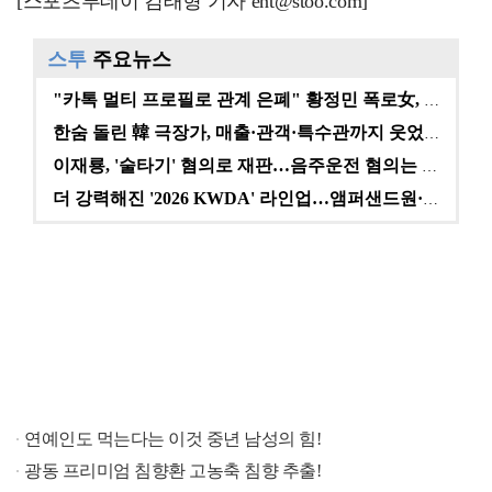
[스포츠투데이 김태형 기자 ent@stoo.com]
스투
주요뉴스
"카톡 멀티 프로필로 관계 은폐" 황정민 폭로女, 문자…
한숨 돌린 韓 극장가, 매출·관객·특수관까지 웃었다 […
이재룡, '술타기' 혐의로 재판…음주운전 혐의는 미적용…
더 강력해진 '2026 KWDA' 라인업…앰퍼샌드원·나…