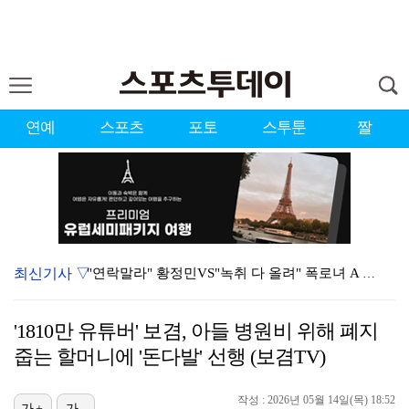
연예
스포츠
포토
스투툰
짤
최신기사 ▽
"연락말라" 황정민VS"녹취 다 올려" 폭로녀 A 씨,…
황정민 폭로자 "아들 연극 몰래 관람? 소품 준비 돕고…
'1810만 유튜버' 보겸, 아들 병원비 위해 폐지
이강인, 드디어 아틀레티코 선수단과 만났다…시메오네 감…
줍는 할머니에 '돈다발' 선행 (보겸TV)
10주년인데 40명뿐?…블랙핑크 행사 공지에 팬심 폭발…
작성 : 2026년 05월 14일(목) 18:52
가+
가-
KBO, 기록적인 폭염으로 9일까지 리그 중단…내달 6…