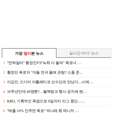
실시간 HOT 뉴스
가장
많이
본 뉴스
1
"연락말라" 황정민VS"녹취 다 올려" 폭로녀 …
2
황정민 폭로자 "아들 연극 몰래 관람? 소품 준…
3
이강인, 드디어 아틀레티코 선수단과 만났다…시메…
4
10주년인데 40명뿐?…블랙핑크 행사 공지에 팬…
5
KBO, 기록적인 폭염으로 9일까지 리그 중단……
6
"매출 10% 안주면 폭로" 박나래 前 매니저 …