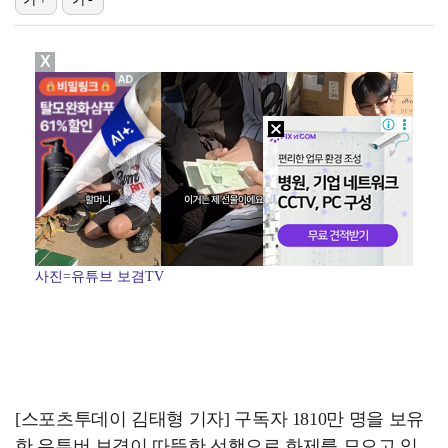
"매출 10% 안주면 폭로" 박나래 前 매니저 2명, …
X
'나솔' 24기 옥순, 출연료 미지급 폭로 "1년 넘게…
박지훈, 9월 잠실실내체육관서 앙코르 콘서트 개최
김혜성, 마이너리그 트리플A서 4경기 연속 무안타 침묵…
'오디세이'·'스파이더맨4', 박스오피스 투톱…기록 경…
사진=유튜브 보겸TV
[스포츠투데이 김태형 기자] 구독자 1810만 명을 보유
한 유튜버 보겸이 따뜻한 선행으로 화제를 모으고 있