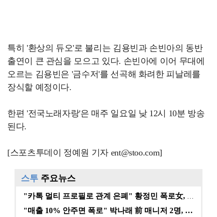
특히 '환상의 듀오'로 불리는 김용빈과 손빈아의 동반
출연이 큰 관심을 모으고 있다. 손빈아에 이어 무대에
오르는 김용빈은 '금수저'를 선곡해 화려한 피날레를
장식할 예정이다.
한편 '전국노래자랑'은 매주 일요일 낮 12시 10분 방송
된다.
[스포츠투데이 정예원 기자 ent@stoo.com]
스투
주요뉴스
"카톡 멀티 프로필로 관계 은폐" 황정민 폭로女, 문자…
"매출 10% 안주면 폭로" 박나래 前 매니저 2명, …