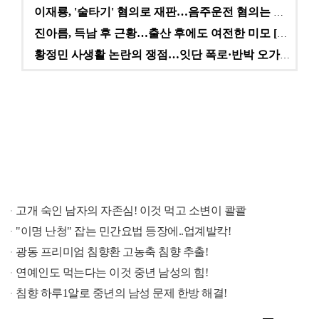
이재룡, '술타기' 혐의로 재판…음주운전 혐의는 미적용…
진아름, 득남 후 근황…출산 후에도 여전한 미모 [스타…
황정민 사생활 논란의 쟁점…잇단 폭로·반박 오가는 소모…