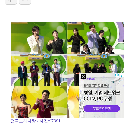
'리그 2연패 정조준' 아스널, 뉴캐슬서 기마랑이스 영…
에스파 고척돔 공연에 반가운 얼굴…아이들 미연·트와이스…
맨시티 마레스카 감독 "이강인은 훌륭한 선수…아틀레티코…
"언론사 대표·국회의원도"…최연청, 판사 남편까지 화려…
'서명관·야고 연속골' 울산, 동해안 더비서 포항 제압…
전국노래자랑 / 사진=KBS1