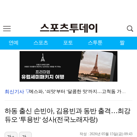
연예
스포츠
포토
스투툰
짤
최신기사 ▽
에스파, '쇠맛'부터 '달콤한 맛'까지…고척돔 가득 채…
'첫 승 도전' 장은수 "우승 의식하기보다 내 플레이에…
하동 출신 손빈아, 김용빈과 동반 출격…최강
에스파, 고척돔 입성…공연 시작 40분 만에 첫 인사 …
듀오 '투용빈' 성사(전국노래자랑)
블랙핑크, 10주년 행사 논란에 사과 "커뮤니케이션 문…
작성 : 2026년 05월 15일(금) 09:43
가+
가-
박지민 아나운서 "발리까지 갔는데…'피의 게임2' 출연…