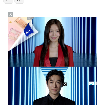
"스토킹 피해자" 황정민VS"2억대 손해배상" A 씨,…
X
고영욱, 도 넘은 저격 논란…이번엔 박하선에 "감당 안…
기록적인 폭염에 멈췄던 KBO, 11일부터 순위 경쟁 …
정연, JYP엔터 떠나 새 시작 "가장 큰 중심 트와이…
경찰, 대한축구협회 '심판 성접대 논란' 수사 여부 검…