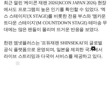
최근 열린 '케이콘 재팬 2026'(KCON JAPAN 2026) 현장
에서도 프로그램의 높은 인기를 확인할 수 있었다. '엑
스 스테이지'(X STAGE)를 비롯한 전용 부스와 '엠카운
트다운 스테이지'(M COUNTDOWN STAGE) 테마송 무
대에는 많은 팬들이 몰리며 뜨거운 반응을 보였다.
한편 엠넷플러스는 '프듀재팬 SHINSEKAI'의 글로벌
공식 플랫폼으로 운영되며, 일본을 제외한 국가에서
라이브 스트리밍과 다국어 서비스를 제공하고 있다.
[스포츠투데이 정예원 기자 ent@stoo.com]
스투
주요뉴스
"카톡 멀티 프로필로 관계 은폐" 황정민 폭로女, 문자…
"연락말라" 황정민VS"녹취 다 올려" 폭로녀 A 씨,…
"매출 10% 안주면 폭로" 박나래 前 매니저 2명, …