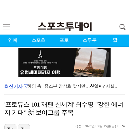
연예
스포츠
포토
스투툰
짤
최신기사 ▽
하영 측 "증조부 안상호 맞지만…친일파? 사실무근" […
'방송 출연' 유명 산부인과 원장, 프로포폴 셀프 투약…
'프로듀스 101 재팬 신세계' 최수영 "강한 에너
"아예 다른 관계잖아"…황정민 폭로자, 팬 주장에 반박…
지 기대" 新 보이그룹 주목
김혜성, 트리플A서 연장 10회에 안타 생산…4경기 연…
작성 : 2026년 05월 15일(금) 10:24
가+
가-
"블랙핑크 데뷔 10주년 행사로 국중박 입장 통제"…문…