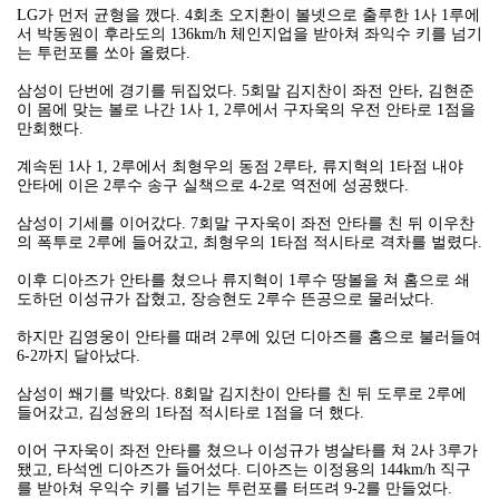
LG가 먼저 균형을 깼다. 4회초 오지환이 볼넷으로 출루한 1사 1루에
서 박동원이 후라도의 136km/h 체인지업을 받아쳐 좌익수 키를 넘기
는 투런포를 쏘아 올렸다.
삼성이 단번에 경기를 뒤집었다. 5회말 김지찬이 좌전 안타, 김현준
이 몸에 맞는 볼로 나간 1사 1, 2루에서 구자욱의 우전 안타로 1점을
만회했다.
계속된 1사 1, 2루에서 최형우의 동점 2루타, 류지혁의 1타점 내야
안타에 이은 2루수 송구 실책으로 4-2로 역전에 성공했다.
삼성이 기세를 이어갔다. 7회말 구자욱이 좌전 안타를 친 뒤 이우찬
의 폭투로 2루에 들어갔고, 최형우의 1타점 적시타로 격차를 벌렸다.
이후 디아즈가 안타를 쳤으나 류지혁이 1루수 땅볼을 쳐 홈으로 쇄
도하던 이성규가 잡혔고, 장승현도 2루수 뜬공으로 물러났다.
하지만 김영웅이 안타를 때려 2루에 있던 디아즈를 홈으로 불러들여
6-2까지 달아났다.
삼성이 쐐기를 박았다. 8회말 김지찬이 안타를 친 뒤 도루로 2루에
들어갔고, 김성윤의 1타점 적시타로 1점을 더 했다.
이어 구자욱이 좌전 안타를 쳤으나 이성규가 병살타를 쳐 2사 3루가
됐고, 타석엔 디아즈가 들어섰다. 디아즈는 이정용의 144km/h 직구
를 받아쳐 우익수 키를 넘기는 투런포를 터뜨려 9-2를 만들었다.