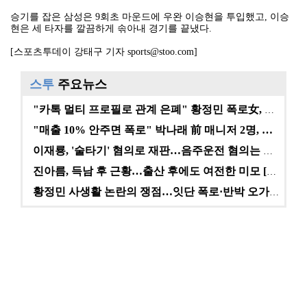
승기를 잡은 삼성은 9회초 마운드에 우완 이승현을 투입했고, 이승
현은 세 타자를 깔끔하게 솎아내 경기를 끝냈다.
[스포츠투데이 강태구 기자 sports@stoo.com]
스투
주요뉴스
"카톡 멀티 프로필로 관계 은폐" 황정민 폭로女, 문자…
"매출 10% 안주면 폭로" 박나래 前 매니저 2명, …
이재룡, '술타기' 혐의로 재판…음주운전 혐의는 미적용…
진아름, 득남 후 근황…출산 후에도 여전한 미모 [스타…
황정민 사생활 논란의 쟁점…잇단 폭로·반박 오가는 소모…