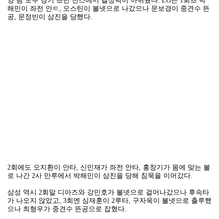
양 팀 모두 경기 초반 찬스에서 결정력이 아쉬웠다. LG는 1회초 박
해민이 좌전 안ㅌ, 오스틴이 볼넷으로 나갔으나 문보경이 중견수 뜬
공, 문정빈이 삼진을 당했다.
2회에도 오지환이 안타, 신민재가 좌전 안타, 홍창기가 몸에 맞는 볼
로 나간 2사 만루에서 박해민이 삼진을 당해 침묵을 이어갔다.
삼성 역시 2회말 디아즈와 강민호가 볼넷으로 걸어나갔으나 후속타
가 나오지 않았고, 3회엔 심재훈이 2루타, 구자욱이 볼넷으로 출루했
으나 최형우가 중견수 뜬공으로 잡혔다.