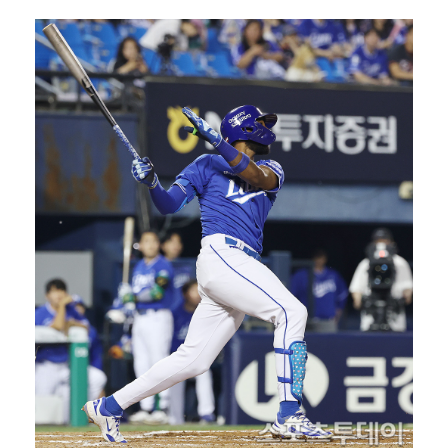
[ST포토] 박현경, 고민고민
[ST포토] 홍진영2, 버디 성공
[ST포토] 박현경, 가벼운 발걸음
[ST포토] 박현경, 생각보다 어렵네
[ST포토] 박현경, 멀리가자
[ST포토] 전예성, 벌써 덥네
이민규, KPGA 데이비드골프 투어 15회 대회 우승……