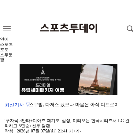
연예
스포츠
포토
스투툰
짤
최신기사 ▽
스쿠발, 다저스 왔으나 마음은 아직 디트로이트에…"다시…
'김부장' 시즌2 흥행 잇는다…판타지오, IP 제작·매…
'구자욱 3안타+디아즈 쐐기포' 삼성, 미리보는 한국시리즈서 LG 완
파하고 5연승+선두 탈환
[ST포토] 볼 노려보는 박현경
작성 : 2026년 07월 07일(화) 21:41
가+
가-