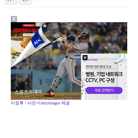
[ST포토] 문정민, 힘찬 티샷
X
[ST포토] 노승희, 그린으로 간자
[ST포토] 고지우, 신중한 퍼팅
[ST포토] 최예림, 기분 좋은 브이
[ST포토] 김시현, 홀컵에 붙인다
이정후 / 사진=Gettyimages 제공