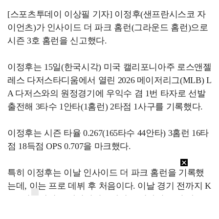
[스포츠투데이 이상필 기자] 이정후(샌프란시스코 자
이언츠)가 인사이드 더 파크 홈런(그라운드 홈런)으로
시즌 3호 홈런을 신고했다.
이정후는 15일(한국시각) 미국 캘리포니아주 로스앤젤
레스 다저스타디움에서 열린 2026 메이저리그(MLB) L
A 다저스와의 원정경기에 우익수 겸 1번 타자로 선발
출전해 3타수 1안타(1홈런) 2타점 1사구를 기록했다.
이정후는 시즌 타율 0.267(165타수 44안타) 3홈런 16타
점 18득점 OPS 0.707을 마크했다.
특히 이정후는 이날 인사이드 더 파크 홈런을 기록했
는데, 이는 프로 데뷔 후 처음이다. 이날 경기 전까지 K
BO 리그에서도 메이저리그에서도 인사이드 더 파크
홈런을 기록한 적은 없었다.