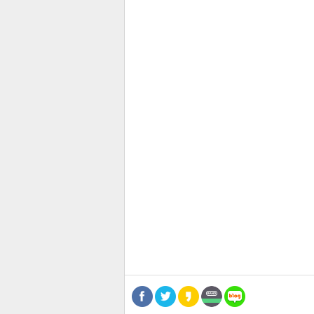
스북
터 공
달기
공유
버블
관련뉴스