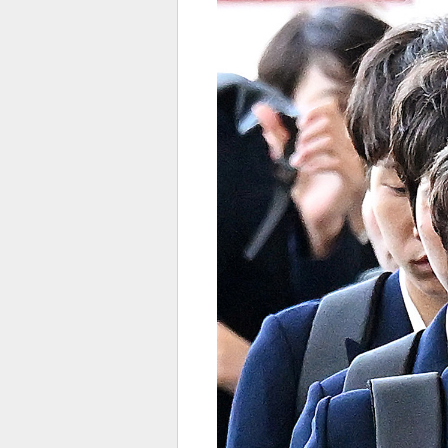
전
로그
즐겨찾기
많이 본 뉴스
최신 뉴스
연예
스포
페이
트위
댓글
밴드
네이