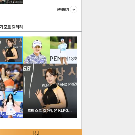
스투펀
US
이 본 뉴스
스포츠
포토
드레스로 갈아입은 KLPGA …