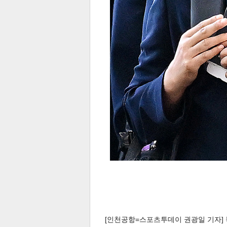
[인천공항=스포츠투데이 권광일 기자] 