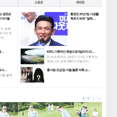
도 생존은
황정민 20년 팬, 사생활
 아이돌
폭로 A 씨에 "잘못…
데이 윤혜
뷔 2년 만
하며…
환…
KBO, 기록적인 폭염으로 9일까지 리…
[스포츠투데이 강태구 기자] 기록적인
폭염으로 인해 KBO가 9일까지…
성사…
홍서범·조갑경, 아들 불륜 의혹 소…
그룹 블랙
…
1
/ 3