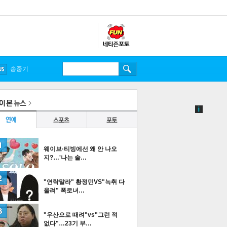
송중기
웨이브·티빙에선 왜 안 나오
지?…'나는 솔…
"연락말라" 황정민VS"녹취 다
올려" 폭로녀…
"우산으로 때려"vs"그런 적
없다"…23기 부…