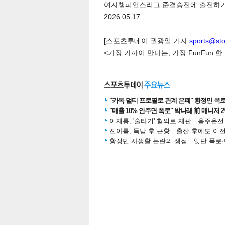
여자챔피언스리그 준결승전에 출전하기위
2026.05.17.
[스포츠투데이 권광일 기자
sports@st
<가장 가까이 만나는, 가장 FunFun 
체
인
"카톡 멀티 프로필로 관계 은폐" 황정민 폭로女
"매출 10% 안주면 폭로" 박나래 前 매니저 
이재룡, '술타기' 혐의로 재판…음주운
진아름, 득남 후 근황…출산 후에도 여전
황정민 사생활 논란의 쟁점…잇단 폭로·반