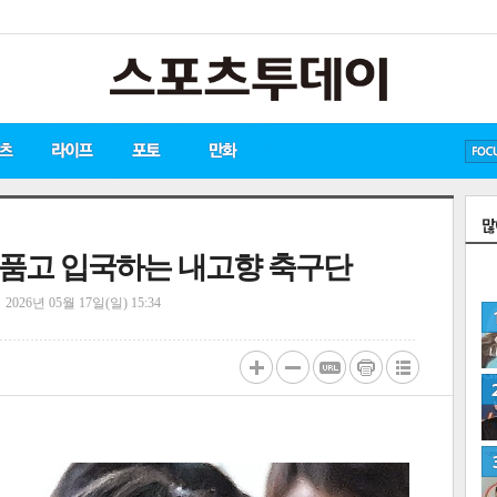
방탄소년단
손흥민
유아인
에 품고 입국하는 내고향 축구단
정
2026년 05월 17일(일) 15:34