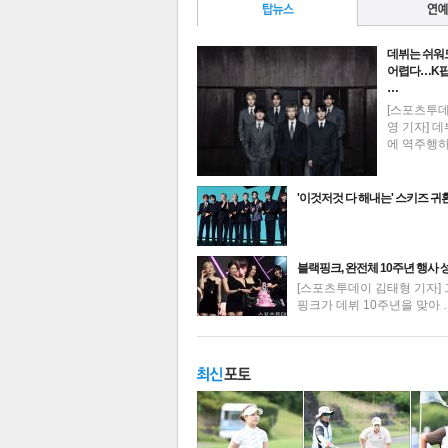
데뷔는 쉬워
어렵다…K팝
…
[스포츠투
영 기자] 데
에 역주행
'이것저것 다 해내는' 스키즈 귀
최신뉴스
블랙핑크, 완전체 10주년 행사 
[스포츠투데이 김태형 기자] 
핑크가 데뷔 10주년을 맞아 
기