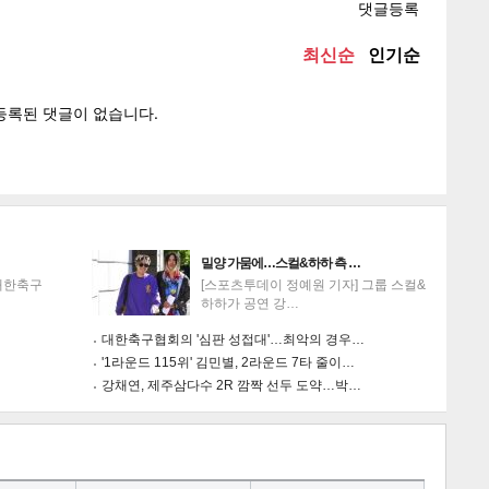
텍스
텍스
url 복
인쇄
목록
게
소
밀양 가뭄에…스컬&하하 측 …
대한축구
[스포츠투데이 정예원 기자] 그룹 스컬&
하하가 공연 강…
대한축구협회의 '심판 성접대'…최악의 경우…
'1라운드 115위' 김민별, 2라운드 7타 줄이…
강채연, 제주삼다수 2R 깜짝 선두 도약…박…