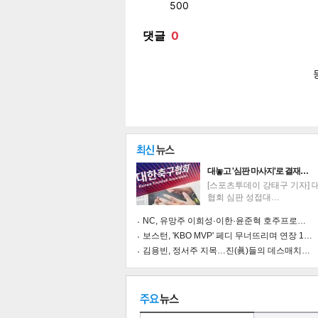
페이
트위
카카
밴드
네이
공유
유
로그
대놓고 '심판 마사지'로 결재…
[스포츠투데이 강태구 기자] 
협회 심판 성접대…
NC, 유망주 이희성·이한·윤준혁 호주프로…
보스턴, 'KBO MVP' 페디 무너뜨리며 연장 1…
김용빈, 정서주 지목…진(眞)들의 데스매치…