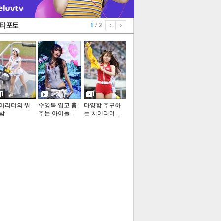
1
/ 2
어리더의 워
수영복 입고 춤
다양함 추구하
밤
추는 아이돌…
는 치어리더…