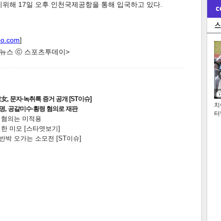
해 17일 오후 인천국제공항을 통해 입국하고 있다.
oo.com
]
한 뉴스 ⓒ 스포츠투데이>
, 문자·녹취록 증거 공개 [ST이슈]
치
2명, 공갈미수·횡령 혐의로 재판
터
전 혐의는 미적용
한 미모 [스타엿보기]
박 오가는 소모전 [ST이슈]