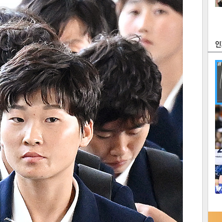
츠
라이프
포토
만화
FOC
많
연예
1
텍스
텍스
url 복
인쇄
목록
2