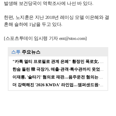
발생해 보건당국이 역학조사에 나선 바 있다.
한편, 노지훈은 지난 2018년 레이싱 모델 이은혜와 결
혼해 슬하에 1남을 두고 있다.
[스포츠투데이 임시령 기자 ent@stoo.com]
스투
주요뉴스
"카톡 멀티 프로필로 관계 은폐" 황정민 폭로女, 문자…
한숨 돌린 韓 극장가, 매출·관객·특수관까지 웃었다 […
이재룡, '술타기' 혐의로 재판…음주운전 혐의는 미적용…
더 강력해진 '2026 KWDA' 라인업…앰퍼샌드원·나…