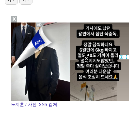
"매출 10% 안주면 폭로" 박나래 前 매니저 2명, …
X
'주장 완장' 김민재, 한국 떠나기 전 뮌헨 동료들에게…
폭로자 "황정민, 본인 말에 책임져야…내가 사생활에 초…
'모솔연애2' 최혁준 "판단 오류로 불편함 드려 죄송"…
3승 사냥 시동 건 서교림 "샷·퍼트 만족스러워…좋은 …
노지훈 / 사진=SNS 캡처