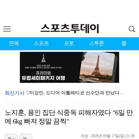
연예
스포츠
포토
스투툰
짤
최신기사 ▽
이강인, 드디어 아틀레티코 선수단과 만났다…시메오네 감…
KBO, 기록적인 폭염으로 9일까지 리그 중단…내달 6…
노지훈, 용인 집단 식중독 피해자였다 "6일 만
대한축구협회, 외국인 심판 7차례 성접대 의혹…이 기간…
에 6kg 빠져 정말 끔찍"
박지훈, 9월 잠실실내체육관서 앙코르 콘서트 개최
작성 : 2026년 05월 17일(일) 21:28
가+
가-
"기분 맞춰주려고" 축구협회, 외국인 심판 성접대 의혹…