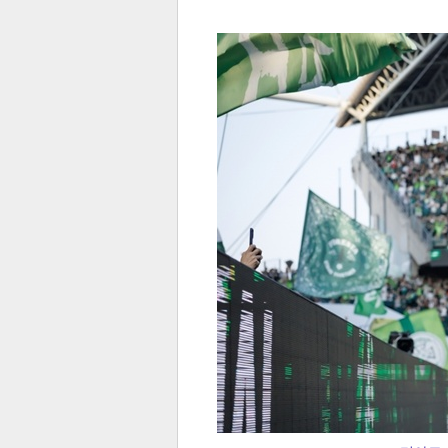
전
로그
즐겨찾기
많이 본 뉴스
최신 뉴스
연예
스포
페이
트위
댓글
밴드
네이