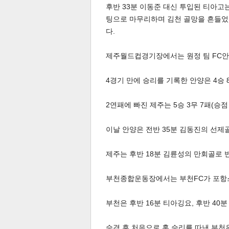
후반 33분 이동준 대신 투입된 티아고
팅으로 마무리하며 김천 골망을 흔들었다
다.
제주월드컵경기장에서는 원정 팀 FC안양이
4경기 만에 승리를 기록한 안양은 4승 8
체
인
2연패에 빠진 제주는 5승 3무 7패(승점
이날 안양은 전반 35분 김동진의 선제골
제주는 후반 18분 김륜성의 만회골로 
부천종합운동장에서는 부천FC가 포항스
부천은 후반 16분 티아깅요, 후반 40
승격 후 처음으로 홈 승리를 따낸 부천은 