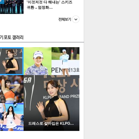
'이것저것 다 해내는' 스키즈
귀환→엄정화…
스투펀
US
이 본 뉴스
스포츠
포토
드레스로 갈아입은 KLPGA …