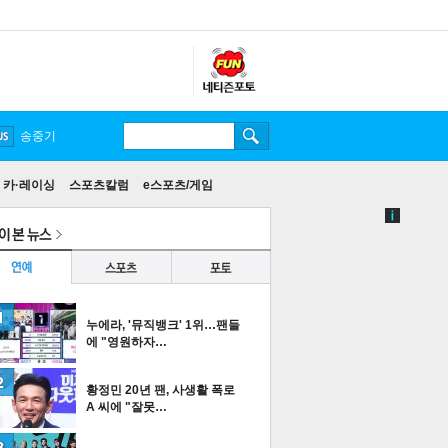
송중기
카·레이싱
스포츠칼럼
e스포츠/게임
누에라, '뮤직뱅크' 1위…팬들
에 "영원하자…
황정민 20년 팬, 사생활 폭로
A 씨에 "잘못…