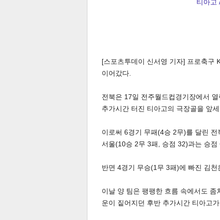
티아고 
[스포츠투데이 신서영 기자] 프로축구 
이어갔다.
전북은 17일 전주월드컵경기장에서 열린
추가시간 터진 티아고의 극장골을 앞세워
이로써 6경기 무패(4승 2무)를 달린 전북
서울(10승 2무 3패, 승점 32)과는 승점 
반면 4경기 무승(1무 3패)에 빠진 김천은
이날 양 팀은 팽팽한 흐름 속에서도 좀
운이 짙어지던 후반 추가시간 티아고가