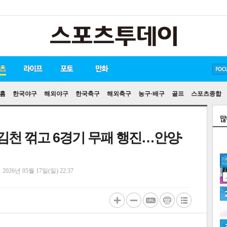
방탄소년단
손흥민
유아인
홈
한국야구
해외야구
한국축구
해외축구
농구·배구
골프
스포츠종합
 김천 꺾고 6경기 무패 행진…안양·
정
2026년 05월 17일(일) 22:37