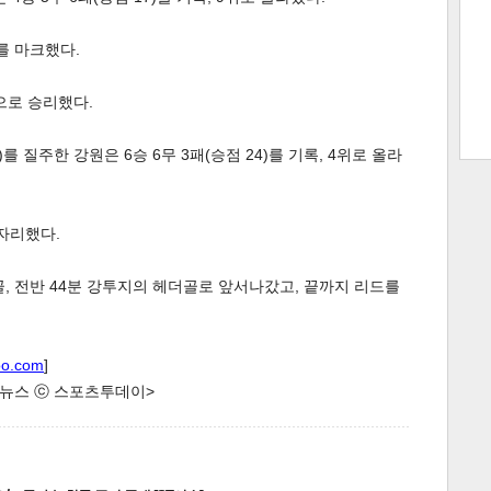
위를 마크했다.
트 크
트 축
사
하기
보기
0으로 승리했다.
스
를 질주한 강원은 6승 6무 3패(승점 24)를 기록, 4위로 올라
 자리했다.
골, 전반 44분 강투지의 헤더골로 앞서나갔고, 끝까지 리드를
oo.com
]
한 뉴스 ⓒ 스포츠투데이>