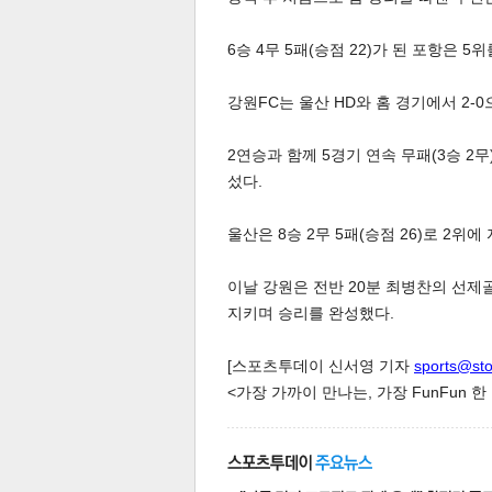
6승 4무 5패(승점 22)가 된 포항은 5
스북
터 공
달기
공유
버블
강원FC는 울산 HD와 홈 경기에서 2-
2연승과 함께 5경기 연속 무패(3승 2무)
섰다.
울산은 8승 2무 5패(승점 26)로 2위에
이날 강원은 전반 20분 최병찬의 선제
지키며 승리를 완성했다.
[스포츠투데이 신서영 기자
sports@st
<가장 가까이 만나는, 가장 FunFun 