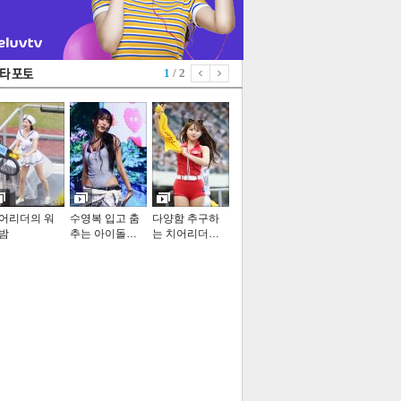
1
/ 2
어리더의 워
수영복 입고 춤
다양함 추구하
밤
추는 아이돌…
는 치어리더…