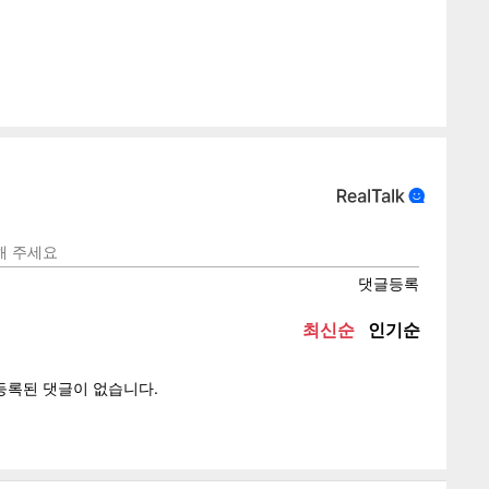
텍스
텍스
url 복
인쇄
목록