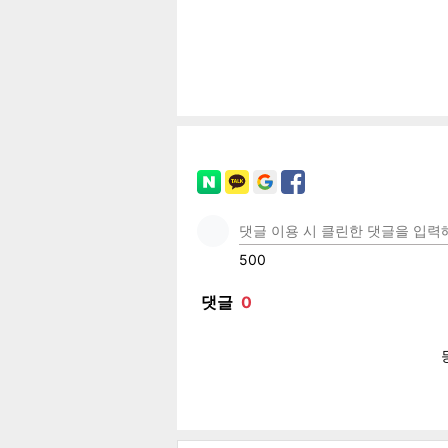
페이
트위
카카
밴드
네이
기