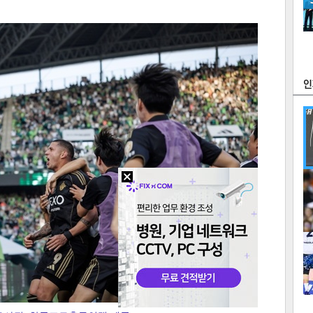
츠
라이프
포토
만화
FOC
많
연예
1
2
텍스
텍스
url 복
인쇄
목록