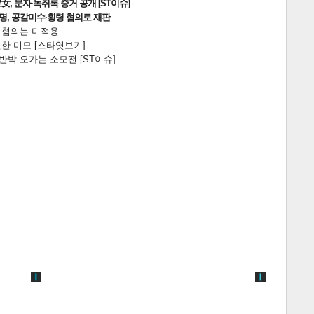
, 문자·녹취록 증거 공개 [ST이슈]
2명, 공갈미수·횡령 혐의로 재판
전 혐의는 미적용
한 미모 [스타엿보기]
박 오가는 소모전 [ST이슈]