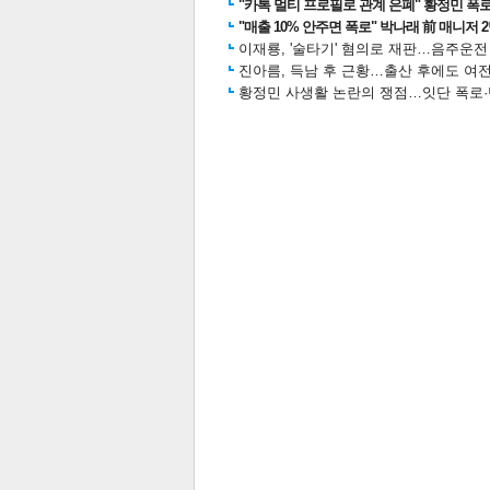
"카톡 멀티 프로필로 관계 은폐" 황정민 폭로女
"매출 10% 안주면 폭로" 박나래 前 매니저 
이재룡, '술타기' 혐의로 재판…음주운
진아름, 득남 후 근황…출산 후에도 여전
황정민 사생활 논란의 쟁점…잇단 폭로·반
보