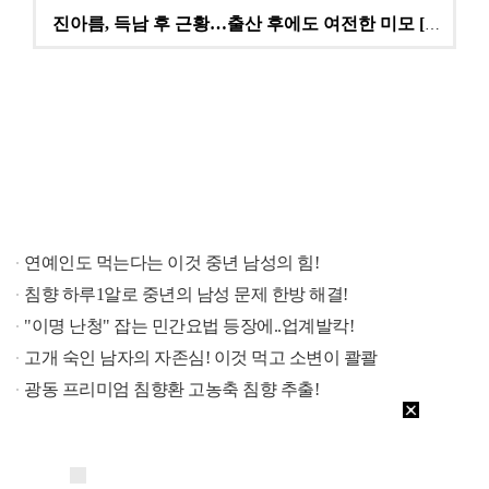
진아름, 득남 후 근황…출산 후에도 여전한 미모 [스타…