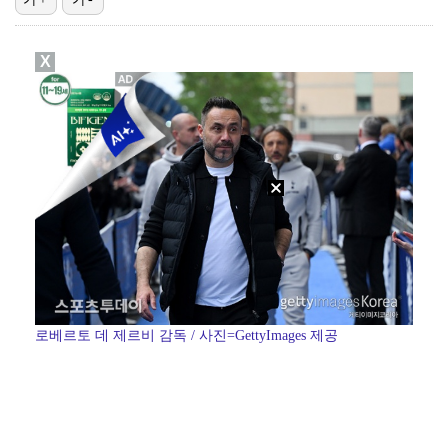
[ST포토] 라이즈 원빈, '얼굴천재'
X
[ST포토] 하츠투하츠 지우, 귀여운 단발여신
[ST포토] 에이티즈 윤호, 금발
[ST포토] 에이티즈 여상, '헤어스타일 변신'
[ST포토] 에이티즈 산, 북부대공
로베르토 데 제르비 감독 / 사진=GettyImages 제공