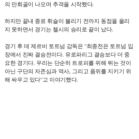
의 만회골이 나오며 추격을 시작했다.
하지만 끝내 종료 휘슬이 불리기 전까지 동점을 올리
지 못하면서 경기는 첼시의 승리로 끝이 났다.
경기 후 데 제르비 토트넘 감독은 "최종전은 토트넘 입
장에서 진짜 결승전이다. 유로파리그 결승보다 더 중
요한 경기다. 우리는 단순히 트로피를 위해 뛰는 것이
아닌 구단의 자존심과 역사, 그리고 품위를 지키기 위
해 싸우고 있다"고 이야기했다.