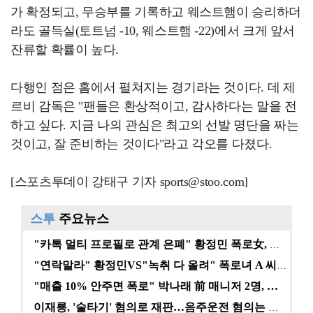
가 확정되고, 무승부를 기록하고 웨스트햄이 승리하더
라도 골득실(토트넘 -10, 웨스트햄 -22)에서 크게 앞서
잔류할 확률이 높다.
다행인 점은 홈에서 펼쳐지는 경기라는 것이다. 데 제
르비 감독은 "팬들은 환상적이고, 감사하다는 말을 전
하고 싶다. 지금 나의 관심은 최고의 선발 명단을 짜는
것이고, 잘 준비하는 것이다"라고 각오를 다졌다.
[스포츠투데이 강태구 기자 sports@stoo.com]
스투
주요뉴스
"카톡 멀티 프로필로 관계 은폐" 황정민 폭로女, 문자…
"연락말라" 황정민VS"녹취 다 올려" 폭로녀 A 씨,…
"매출 10% 안주면 폭로" 박나래 前 매니저 2명, …
이재룡, '술타기' 혐의로 재판…음주운전 혐의는 미적용…