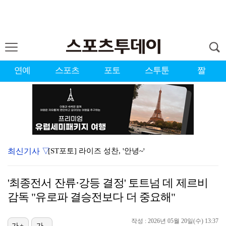
연예
스포츠
포토
스투툰
짤
최신기사 ▽
[ST포토] 라이즈 성찬, '안녕~'
대한축구협회 '심판 성접대' 의혹에 日도 발칵…"자국 …
'최종전서 잔류·강등 결정' 토트넘 데 제르비
[ST포토] 라이즈 성찬, '귀공자 분위기'
감독 "유로파 결승전보다 더 중요해"
[ST포토] 라이즈 시온, 달콤한 입술
작성 : 2026년 05월 20일(수) 13:37
[ST포토] 라이즈 원빈, '주먹만한 얼굴'
가+
가-