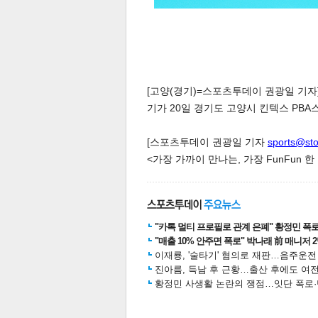
[고양(경기)=스포츠투데이 권광일 기자] '
기가 20일 경기도 고양시 킨텍스 PBA스
[스포츠투데이 권광일 기자
sports@st
<가장 가까이 만나는, 가장 FunFun 
"카톡 멀티 프로필로 관계 은폐" 황정민 폭로女
"매출 10% 안주면 폭로" 박나래 前 매니저 
이재룡, '술타기' 혐의로 재판…음주운
진아름, 득남 후 근황…출산 후에도 여전
황정민 사생활 논란의 쟁점…잇단 폭로·반