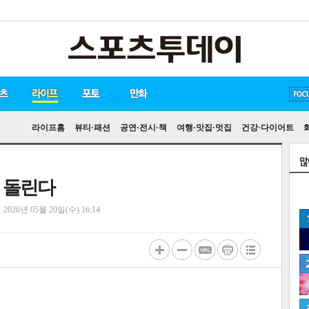
방탄소년단
손흥민
유아인
라이프홈
뷰티·패션
공연·전시·책
여행·맛집·멋집
건강·다이어트
게 돌린다
정
2026년 05월 20일(수) 16:14