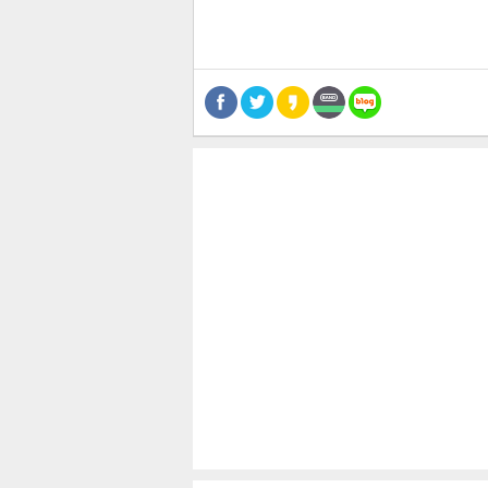
스북
터 공
달기
공유
버블