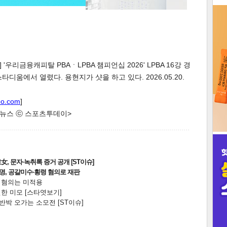
3
우리금융캐피탈 PBAㆍLPBA 챔피언십 2026' LPBA 16강 경
타디움에서 열렸다. 용현지가 샷을 하고 있다. 2026.05.20.
인
oo.com
]
한 뉴스 ⓒ 스포츠투데이>
, 문자·녹취록 증거 공개 [ST이슈]
2명, 공갈미수·횡령 혐의로 재판
전 혐의는 미적용
한 미모 [스타엿보기]
박 오가는 소모전 [ST이슈]