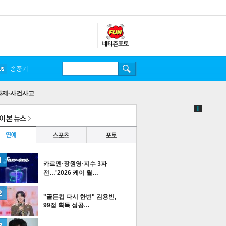
송중기
화제·사건사고
카르멘·장원영·지수 3파
전…'2026 케이 월…
"골든컵 다시 한번" 김용빈,
99점 획득 성공…