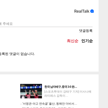
텍스
텍스
url 복
인쇄
목록
한국 남자배구, 중국 3-0 완…
[스포츠투데이 강태구 기자] 이사나예
라미레스 감독이…
'서명관·야고 연속골' 울산, 동해안 더비서…