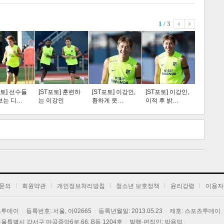
1
/ 3
스포츠
라이프
포토] 선수들
[ST포토] 훈련하
[ST포토] 이강인,
[ST포토] 이강인,
보는 디…
는 이강인
환하게 웃…
이적 후 밝…
트 크
트 축
사
하기
보기
문의
회원약관
개인정보처리방침
청소년 보호정책
윤리강령
이용자
포츠투데이
등록번호: 서울, 아02665
등록년월일: 2013.05.23
제호: 스포츠투데이
] 서울특별시 강서구 마곡중앙6로 66, B동 1204호
발행·편집인: 박용덕