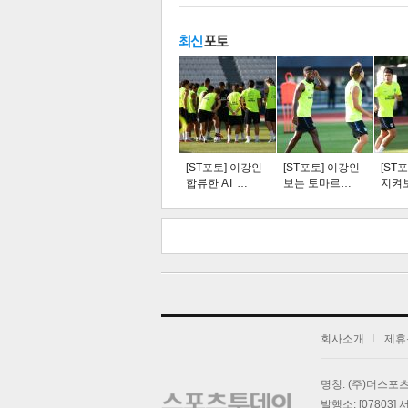
주요뉴스
탑뉴스
연예
[ST포토] 이강인
[ST포토] 이강인
[ST
합류한 AT …
보는 토마르…
지켜
스북
터 공
오톡
공유
버블
기
회사소개
제휴
명칭: (주)더스
발행소: [07803