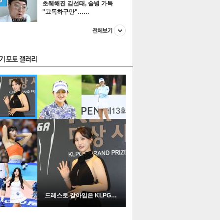
초췌해진 김선태, 술병 가득
"고독하구만"……
스투펀
US
이 본 뉴스
스포츠
포토
드레스로 갈아입은 KLPGA …