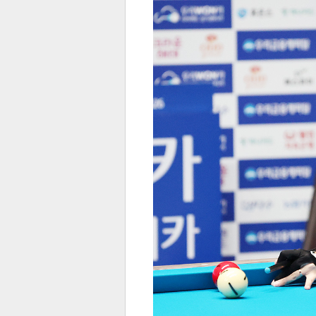
전
로그
즐겨찾기
많이 본 뉴스
최신 뉴스
연예
스포
페이
트위
댓글
밴드
네이