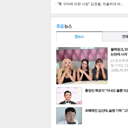
"軍 구타에 의한 사망" 김정렬, 억울하게 떠…
공유
유
로그
블랙핑크, 1
논란에 사과
[스포츠투
정 기자] 
크(BLACK
황정민 폭로자 "아내도 불륜 
최신뉴스
초췌해진 김선태, 술병 가득 "