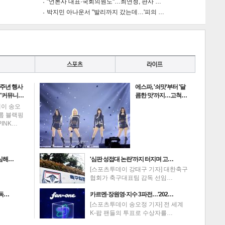
"언론사 대표·국회의원도"…최연청, 판사 …
박지민 아나운서 "발리까지 갔는데…'피의 …
게
소
0주년 행사
에스파, '쇠맛'부터 '달
 "커뮤니…
콤한 맛'까지…고척…
데이 송오
그룹 블랙핑
PINK…
의심해…
'심판 성접대 논란'까지 터지며 고…
[스포츠투데이 강태구 기자] 대한축구
협회가 축구대표팀 감독 선임…
고독…
카르멘·장원영·지수 3파전…'202…
[스포츠투데이 송오정 기자] 전 세계
K-팝 팬들의 투표로 수상자를…