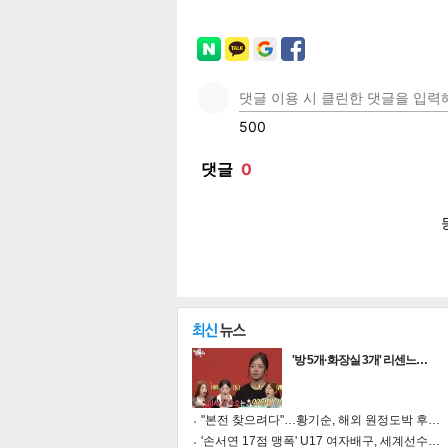
페이
트위
카카
밴드
네이
보
'방 5개·화장실 3개' 리센느…
"본전 찾으려다"…황기순, 해외 원정도박 후…
'손서연 17점 맹폭' U17 여자배구, 세계선수…