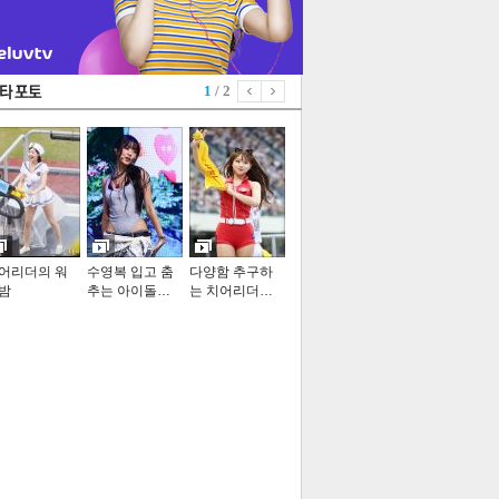
1
/ 2
어리더의 워
수영복 입고 춤
다양함 추구하
밤
추는 아이돌…
는 치어리더…