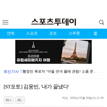
연예
스포츠
포토
스투툰
짤
최신기사 ▽
황정민 폭로자 "아들 연극 몰래 관람? 소품 준비 돕고…
이강인, 드디어 아틀레티코 선수단과 만났다…시메오네 감…
[ST포토] 김웅빈, '내가 끝냈다'
10주년인데 40명뿐?…블랙핑크 행사 공지에 팬심 폭발…
작성 : 2026년 05월 20일(수) 21:49
KBO, 기록적인 폭염으로 9일까지 리그 중단…내달 6…
가+
가-
"매출 10% 안주면 폭로" 박나래 前 매니저 2명, …