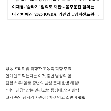
이재룡, '술타기' 혐의로 재판…음주운전 혐의는 미적용…
더 강력해진 '2026 KWDA' 라인업…앰퍼샌드원·나…