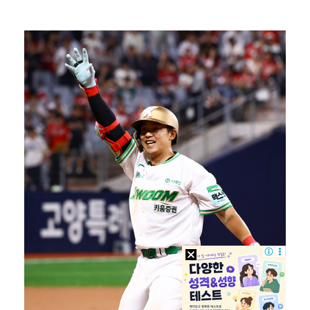
박지훈, 9월 잠실실내체육관서 앙코르 콘서트 개최
"기분 맞춰주려고" 축구협회, 외국인 심판 성접대 의혹…
대한축구협회, 외국인 심판 7차례 성접대 의혹…이 기간…
'나솔' 24기 옥순, 출연료 미지급 폭로 "1년 넘게…
'폭염 영향' 프로야구, 9일까지 리그 중단 결정…11…