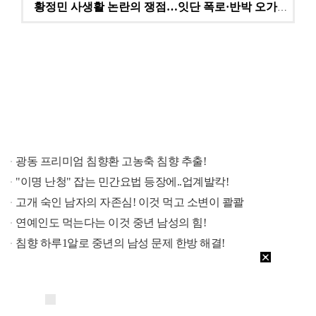
황정민 사생활 논란의 쟁점…잇단 폭로·반박 오가는 소모…