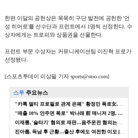
한편 이달의 공헌상은 묵묵히 구단 발전에 공헌한 '언
성 히어로'를 선수단과 프런트에서 1명씩 선정한다. 수
상자에게는 트로피와 상품권을 선물한다.
프런트 부문 수상자는 커뮤니케이션팀 이진혁 프로가
선정됐다.
[스포츠투데이 이상필 기자 sports@stoo.com]
스투
주요뉴스
"카톡 멀티 프로필로 관계 은폐" 황정민 폭로女, 문자…
"매출 10% 안주면 폭로" 박나래 前 매니저 2명, …
이재룡, '술타기' 혐의로 재판…음주운전 혐의는 미적용…
진아름, 득남 후 근황…출산 후에도 여전한 미모 [스타…