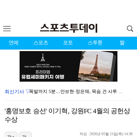
연예
스포츠
포토
스투툰
짤
최신기사 ▽
폭발까지 5분…안보현·정은채, 목숨 건 사투 시작(재벌…
이강인, 아틀레티코 마드리드 첫 훈련 진행…9일 맨시티…
'홍명보호 승선' 이기혁, 강원FC 4월의 공헌상
태국에서 새 도전 시작하는 박항서 감독 "원팀 만들어 …
수상
폭발물 지킨 안보현, '악마 교관' 정은채와 재회(재벌…
작성 : 2026년 05월 21일(목) 14:58
가+
가-
대놓고 '심판 마사지'로 결재 받기도…최종 결재권자는 …