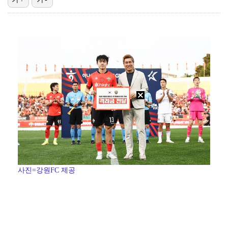
외신까지 퍼지고 있는 축구협회 성접대 논란…2002 한…
"골든컵 다시 한번" 김용빈, 99점 획득 성공(금타는…
보스턴, 'KBO MVP' 페디 무너뜨리며 연장 13회…
'공동 2위' 서어진 "2타 줄인 것에 만족…주말 포인…
장재인 "서울 집, 팔자마자 두 배 뛰어…김포 자가·방…
사진=강원FC 제공