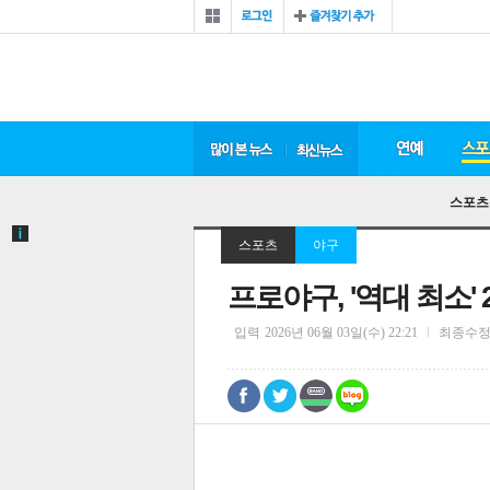
스포츠
스포츠
야구
프로야구, '역대 최소' 
입력
2026년 06월 03일(수) 22:21
최종수
0