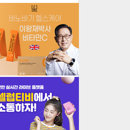
더보기
기포토