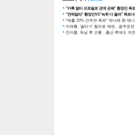
"카톡 멀티 프로필로 관계 은폐" 황정민 폭로女
"연락말라" 황정민VS"녹취 다 올려" 폭로녀 A
스북
터 공
달기
공유
버블
"매출 10% 안주면 폭로" 박나래 前 매
이재룡, '술타기' 혐의로 재판…음주운
진아름, 득남 후 근황…출산 후에도 여전