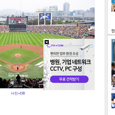
츠
라이프
포토
만화
FOC
많
연예
1
사진=DB
텍스
텍스
url 복
인쇄
목록
2