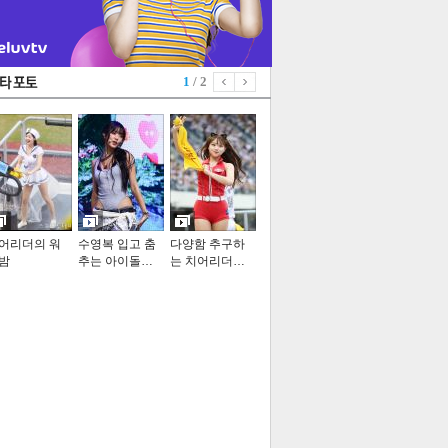
1
/ 2
어리더의 워
수영복 입고 춤
다양함 추구하
밤
추는 아이돌…
는 치어리더…