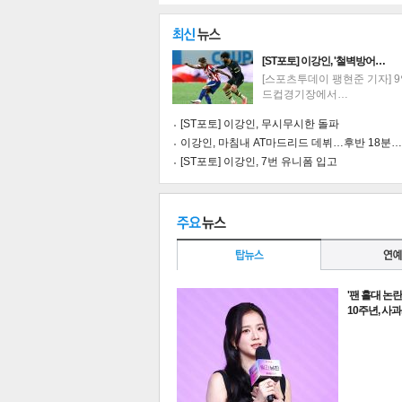
[ST포토] 이강인, '철벽방어…
[스포츠투데이 팽현준 기자] 
드컵경기장에서…
[ST포토] 이강인, 무시무시한 돌파
이강인, 마침내 AT마드리드 데뷔…후반 18분…
[ST포토] 이강인, 7번 유니폼 입고
'팬 홀대 논
10주년, 사
기