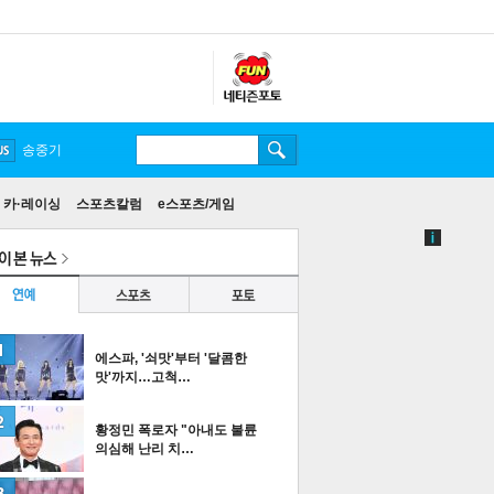
송중기
카·레이싱
스포츠칼럼
e스포츠/게임
에스파, '쇠맛'부터 '달콤한
맛'까지…고척…
황정민 폭로자 "아내도 불륜
의심해 난리 치…