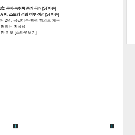
, 문자·녹취록 증거 공개 [ST이슈]
 씨, 스토킹 성립 여부 쟁점 [ST이슈]
트 크
트 축
사
하기
보기
니저 2명, 공갈미수·횡령 혐의로 재판
전 혐의는 미적용
한 미모 [스타엿보기]
스