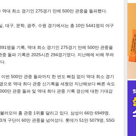
역대 최소 경기인 275경기 만에 500만 관중을 돌파했다.
3
잠실, 대구, 문학, 광주, 수원 경기에서는 총 10만 5441명의 야구
1891명을 기록, 역대 최소 경기인 275경기 만에 500만 관중을
인
관중 돌파 기록은 2025시즌 294경기였다. 지난해에 비해 무려
다.
 이번 500만 관중 돌파까지 한 번도 빠짐 없이 역대 최소 경기
19명으로 역대 최다 관중 신기록을 세웠던 지난해보다 빠른 속도
1000만 관중 돌파 및 역대 최다 관중 기록 경신에 대한 기대감
 불러모아 홈 관중 1위를 달리고 있다. 삼성이 66만 6949명,
3개 구단이 60만 관중을 넘어섰다. 롯데가 51만 5079명, SSG