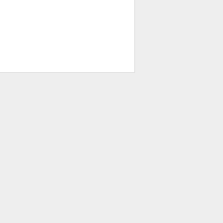
이
다
타포토