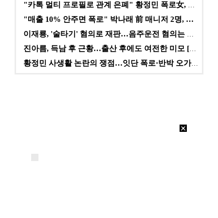
"카톡 멀티 프로필로 관계 은폐" 황정민 폭로女, 문자…
"매출 10% 안주면 폭로" 박나래 前 매니저 2명, …
이재룡, '술타기' 혐의로 재판…음주운전 혐의는 미적용…
진아름, 득남 후 근황…출산 후에도 여전한 미모 [스타…
황정민 사생활 논란의 쟁점…잇단 폭로·반박 오가는 소모…