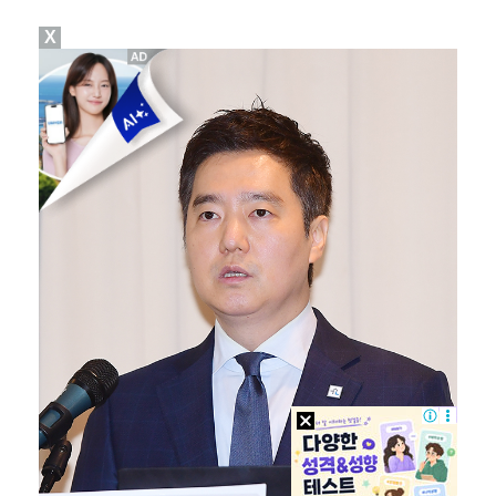
X
[ST포토] 박현경, 생각보다 어렵네
이민규, KPGA 데이비드골프 투어 15회 대회 우승……
[ST포토] 김민선7, 라인 확인
[ST포토] 박현경, 멀리가자
[ST포토] 전예성, 벌써 덥네