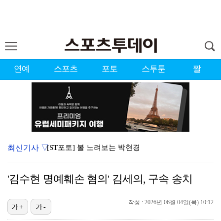
연예
스포츠
포토
스투툰
짤
최신기사 ▽
[ST포토] 볼 노려보는 박현경
[ST포토] 홍진영2, 버디 성공
'김수현 명예훼손 혐의' 김세의, 구속 송치
스쿠발, 다저스 왔으나 마음은 아직 디트로이트에…"다시…
[ST포토] 박현경, 고민고민
작성 : 2026년 06월 04일(목) 10:12
가+
가-
[ST포토] 박현경, 가벼운 발걸음