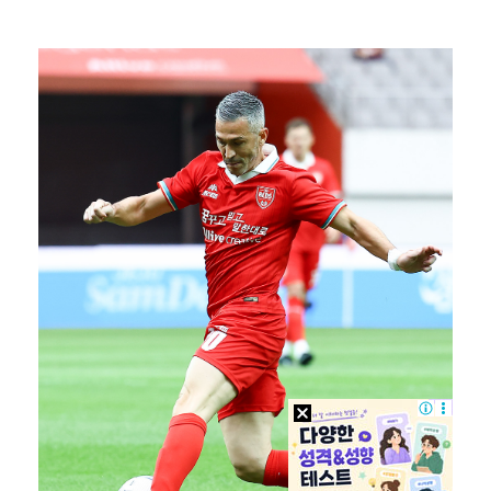
[ST포토] 스트레이 키즈 방찬, '4세대 천재'
[ST포토] 스트레이 키즈 방찬, '수트 입어도 돋보이…
[ST포토] 스트레이 키즈 리노, 군입대 질문에... …
[ST포토] 김민주, 손 선풍기 꼭 쥐고
[ST포토] 양효진, 제주 삼다수