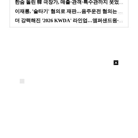
한숨 돌린 韓 극장가, 매출·관객·특수관까지 웃었다 […
이재룡, '술타기' 혐의로 재판…음주운전 혐의는 미적용…
더 강력해진 '2026 KWDA' 라인업…앰퍼샌드원·나…