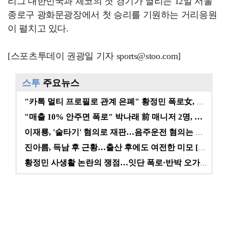
리그 대한민국과 체코의 첫 경기가 열리는 12일 서울
종로구 광화문광장에서 첫 승리를 기원하는 거리응원
이 펼치고 있다.
[스포츠투데이 권광일 기자 sports@stoo.com]
스투
주요뉴스
"카톡 멀티 프로필로 관계 은폐" 황정민 폭로女, 문자…
"매출 10% 안주면 폭로" 박나래 前 매니저 2명, …
이재룡, '술타기' 혐의로 재판…음주운전 혐의는 미적용…
진아름, 득남 후 근황…출산 후에도 여전한 미모 [스타…
황정민 사생활 논란의 쟁점…잇단 폭로·반박 오가는 소모…