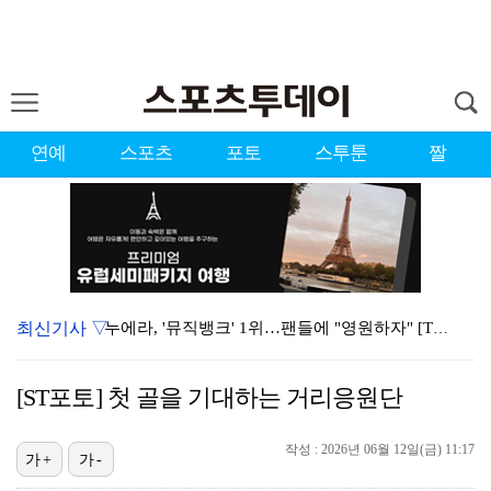
연예
스포츠
포토
스투툰
짤
최신기사 ▽
누에라, '뮤직뱅크' 1위…팬들에 "영원하자" [TV캡…
강채연, 제주삼다수 2R 깜짝 선두 도약…박민지 공동 …
[ST포토] 첫 골을 기대하는 거리응원단
폭발까지 5분…안보현·정은채, 목숨 건 사투 시작(재벌…
작성 : 2026년 06월 12일(금) 11:17
이강인, 아틀레티코 마드리드 첫 훈련 진행…9일 맨시티…
가+
가-
대한축구협회의 '심판 성접대'…최악의 경우 런던 올림픽…