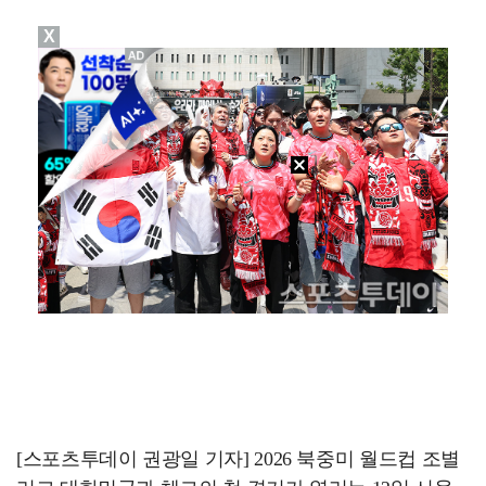
X
폭발물 지킨 안보현, '악마 교관' 정은채와 재회(재벌…
외신까지 퍼지고 있는 축구협회 성접대 논란…2002 한…
태국에서 새 도전 시작하는 박항서 감독 "원팀 만들어 …
대놓고 '심판 마사지'로 결재 받기도…최종 결재권자는 …
'1라운드 115위' 김민별, 2라운드 7타 줄이며 7…
[스포츠투데이 권광일 기자] 2026 북중미 월드컵 조별