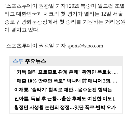
[스포츠투데이 권광일 기자] 2026 북중미 월드컵 조별
리그 대한민국과 체코의 첫 경기가 열리는 12일 서울
종로구 광화문광장에서 첫 승리를 기원하는 거리응원
이 펼치고 있다.
[스포츠투데이 권광일 기자 sports@stoo.com]
스투
주요뉴스
"카톡 멀티 프로필로 관계 은폐" 황정민 폭로女, 문자…
"매출 10% 안주면 폭로" 박나래 前 매니저 2명, …
이재룡, '술타기' 혐의로 재판…음주운전 혐의는 미적용…
진아름, 득남 후 근황…출산 후에도 여전한 미모 [스타…
황정민 사생활 논란의 쟁점…잇단 폭로·반박 오가는 소모…