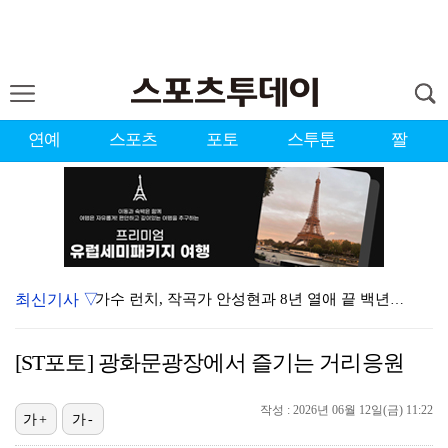
연예
스포츠
포토
스투툰
짤
최신기사 ▽
가수 런치, 작곡가 안성현과 8년 열애 끝 백년가약…결…
변우석, 아이유 생일 맞아 특별 주문 제작 케이크 선물…
[ST포토] 광화문광장에서 즐기는 거리응원
상위권 유지한 서교림 "아이언샷 덕분에 타수 줄여…컨디…
작성 : 2026년 06월 12일(금) 11:22
던, 3년 만에 신곡→솔직 심경 고백 "이제는 있는 그…
가+
가-
[ST포토] 차준환, 아이돌 보다 잘생긴 얼굴