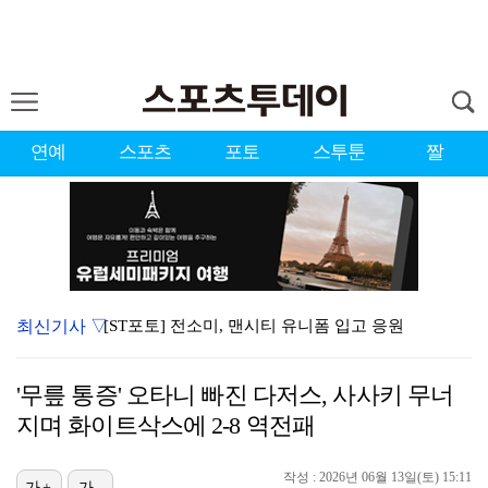
연예
스포츠
포토
스투툰
짤
최신기사 ▽
[ST포토] 전소미, 맨시티 유니폼 입고 응원
[ST포토] 대세가 된 리센느
'무릎 통증' 오타니 빠진 다저스, 사사키 무너
'도밍게스 선제골' AT마드리드, 맨시티에 1-0 앞선…
지며 화이트삭스에 2-8 역전패
[ST포토] 리브-메이, '미모가 반짝'
작성 : 2026년 06월 13일(토) 15:11
[ST포토] 리센느 원이, 성공한 거제소녀
가+
가-