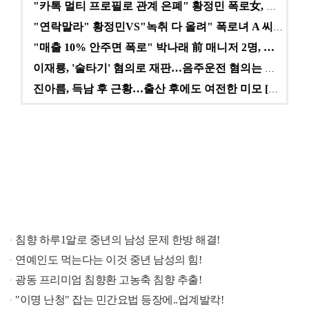
"카톡 멀티 프로필로 관계 은폐" 황정민 폭로女, 문자…
"연락말라" 황정민VS"녹취 다 올려" 폭로녀 A 씨,…
"매출 10% 안주면 폭로" 박나래 前 매니저 2명, …
이재룡, '술타기' 혐의로 재판…음주운전 혐의는 미적용…
진아름, 득남 후 근황…출산 후에도 여전한 미모 [스타…