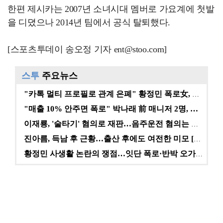
한편 제시카는 2007년 소녀시대 멤버로 가요계에 첫발
을 디뎠으나 2014년 팀에서 공식 탈퇴했다.
[스포츠투데이 송오정 기자 ent@stoo.com]
스투
주요뉴스
"카톡 멀티 프로필로 관계 은폐" 황정민 폭로女, 문자…
"매출 10% 안주면 폭로" 박나래 前 매니저 2명, …
이재룡, '술타기' 혐의로 재판…음주운전 혐의는 미적용…
진아름, 득남 후 근황…출산 후에도 여전한 미모 [스타…
황정민 사생활 논란의 쟁점…잇단 폭로·반박 오가는 소모…