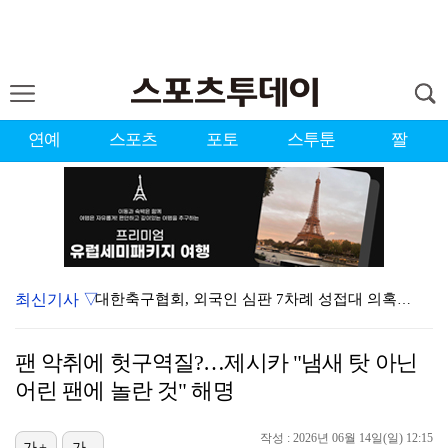
연예
스포츠
포토
스투툰
짤
최신기사 ▽
대한축구협회, 외국인 심판 7차례 성접대 의혹…이 기간…
청문회부터 압수수색·심판 성접대 의혹까지…월드컵 탈락이…
팬 악취에 헛구역질?…제시카 "냄새 탓 아닌
3승 사냥 시동 건 서교림 "샷·퍼트 만족스러워…좋은 …
어린 팬에 놀란 것" 해명
"우산으로 때려"vs"그런 적 없다"…23기 부부 엇갈…
작성 : 2026년 06월 14일(일) 12:15
가+
가-
박지훈, 9월 잠실실내체육관서 앙코르 콘서트 개최