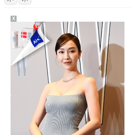
박문성 "축구협회 성접대 의혹? 사실이면 국제 망신…사…
X
"기분 맞춰주려고" 축구협회, 외국인 심판 성접대 의혹…
폭로자 "황정민, 본인 말에 책임져야…내가 사생활에 초…
'주장 완장' 김민재, 한국 떠나기 전 뮌헨 동료들에게…
방은희, 6년 지나도 생생한 母 고독사 아픔…끝내 오열…