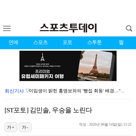
연예
스포츠
포토
스투툰
짤
최신기사 ▽
이임생이 밝힌 홍명보와의 '빵집 회동' 배경…"정몽규 …
'금타는 금요일' 김용빈·손빈아 공동 1위…종편·케이블…
[ST포토] 김민솔, 우승을 노린다
[ST포토] 박현경, 바람을 읽는다
[ST포토] 홍진영2, 그린 정조준
작성 : 2026년 06월 14일(일) 13:22
가+
가-
[ST포토] 박현경, 고민고민