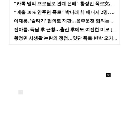
"카톡 멀티 프로필로 관계 은폐" 황정민 폭로女, 문자…
"매출 10% 안주면 폭로" 박나래 前 매니저 2명, …
이재룡, '술타기' 혐의로 재판…음주운전 혐의는 미적용…
진아름, 득남 후 근황…출산 후에도 여전한 미모 [스타…
황정민 사생활 논란의 쟁점…잇단 폭로·반박 오가는 소모…