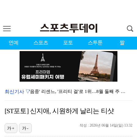
연예
스포츠
포토
스투툰
짤
최신기사 ▽
'음중' 리센느, '프리티 걸'로 1위…8월 둘째 주 …
시원한 바람 불자 힘 낸 이예원 "좋은 기억 있는 테디…
[ST포토] 신지애, 시원하게 날리는 티샷
강채연, 제주삼다수 3R 선두 질주…서어진·장은수 1타…
작성 : 2026년 06월 14일(일) 13:32
"큰 섭섭함 안겨 미안"…블랙핑크 지수, 10주년 잡음…
가+
가-
"친한 척 좀 해"…나영석·배정남, 불화설 재차 해명(…