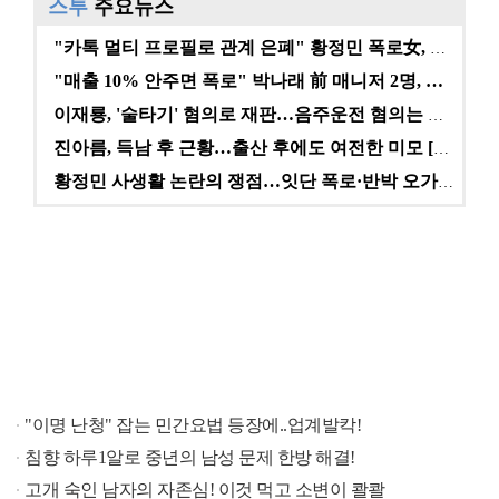
스투
주요뉴스
"카톡 멀티 프로필로 관계 은폐" 황정민 폭로女, 문자…
"매출 10% 안주면 폭로" 박나래 前 매니저 2명, …
이재룡, '술타기' 혐의로 재판…음주운전 혐의는 미적용…
진아름, 득남 후 근황…출산 후에도 여전한 미모 [스타…
황정민 사생활 논란의 쟁점…잇단 폭로·반박 오가는 소모…