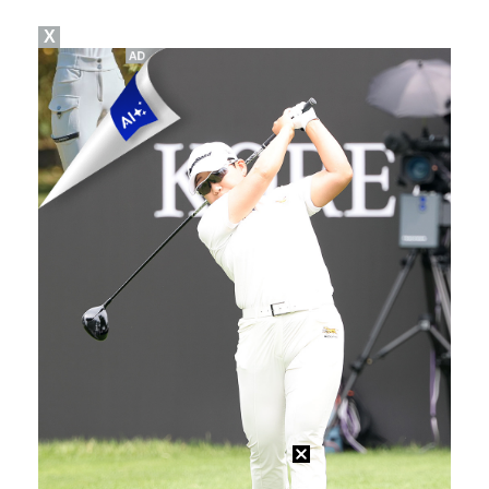
X
축구협회 성접대 파문에 더불어민주당 "타락한 뒷거래로 …
생애 첫 승 노리는 강채연·서어진·장은수, 제주삼다수 …
아이들, '톰보이'까지 MV 4억뷰 돌파…통산 3번째 …
'전참시' 리센느 메이 "희망 보이지 않아 팀 탈퇴 고…
[ST포토] 정지효, 퍼터 확인