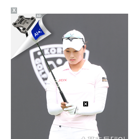
X
"친한 척 좀 해"…나영석·배정남, 불화설 재차 해명(…
생애 첫 승 노리는 강채연·서어진·장은수, 제주삼다수 …
아이들, '톰보이'까지 MV 4억뷰 돌파…통산 3번째 …
'전참시' 리센느 메이 "희망 보이지 않아 팀 탈퇴 고…
[ST포토] 정지효, 퍼터 확인