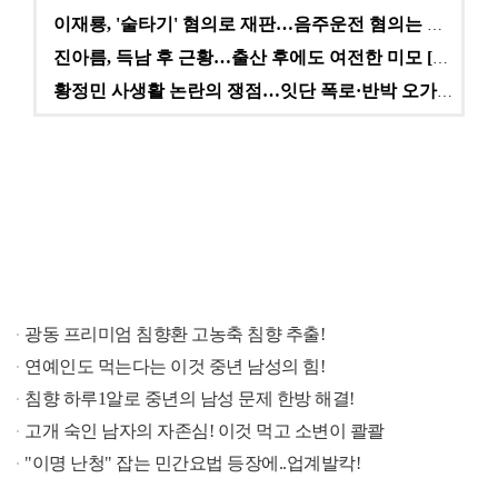
이재룡, '술타기' 혐의로 재판…음주운전 혐의는 미적용…
진아름, 득남 후 근황…출산 후에도 여전한 미모 [스타…
황정민 사생활 논란의 쟁점…잇단 폭로·반박 오가는 소모…