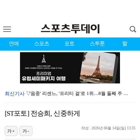
연예
스포츠
포토
스투툰
짤
최신기사 ▽
'음중' 리센느, '프리티 걸'로 1위…8월 둘째 주 …
시원한 바람 불자 힘 낸 이예원 "좋은 기억 있는 테디…
[ST포토] 전승희, 신중하게
강채연, 제주삼다수 3R 선두 질주…서어진·장은수 1타…
작성 : 2026년 06월 14일(일) 13:35
"큰 섭섭함 안겨 미안"…블랙핑크 지수, 10주년 잡음…
가+
가-
축구협회 성접대 파문에 더불어민주당 "타락한 뒷거래로 …