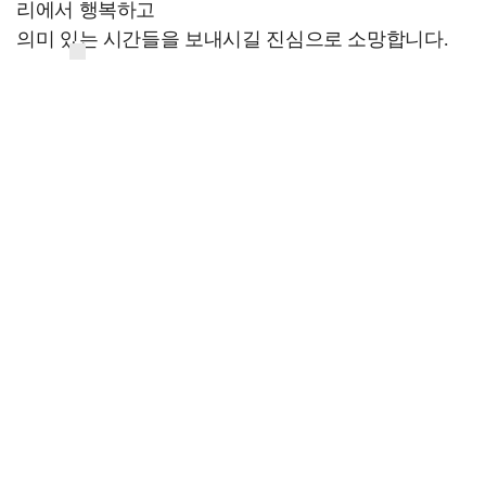
리에서 행복하고
의미 있는 시간들을 보내시길 진심으로 소망합니다.
늘 아껴주시고 응원해 주셔서 감사합니다.
긴 글 읽어 주셔서 감사합니다.
메리 크리스마스 앤드 해피 뉴 이어 X 2
[스포츠투데이 임시령 기자 ent@stoo.com]
스투
주요뉴스
"카톡 멀티 프로필로 관계 은폐" 황정민 폭로女, 문자…
한숨 돌린 韓 극장가, 매출·관객·특수관까지 웃었다 […
이재룡, '술타기' 혐의로 재판…음주운전 혐의는 미적용…
더 강력해진 '2026 KWDA' 라인업…앰퍼샌드원·나…