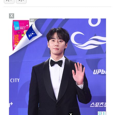
[ST포토] 최예림, 여유가 느껴지는 손인사
X
[ST포토] 박현경, 얼음주머니 옆에 끼고
[ST포토] 박현경, 집중하는 표정
[ST포토] 노승희, 머리 좀 식히고 할게요
'갈비뼈 피로골절' 양키스 저지, 야외 훈련 시작…"올…