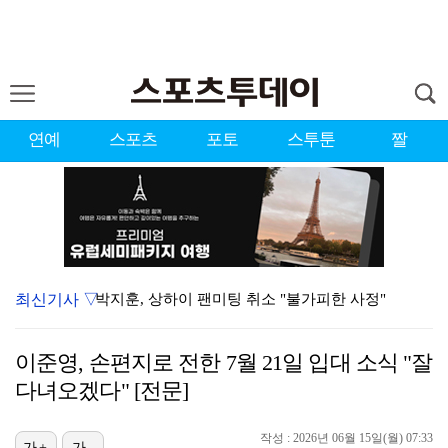
연예
스포츠
포토
스투툰
짤
최신기사 ▽
박지훈, 상하이 팬미팅 취소 "불가피한 사정"
맨시티전 유일한 득점자 김대원 "수준 차이 뼈저리게 느…
이준영, 손편지로 전한 7월 21일 입대 소식 "잘
KLPGA, 선수·갤러리 건강 지킨다…얼음물 제공·폭염…
다녀오겠다" [전문]
기부 변우석, '유재석 캠프'서 맺은 인연도 소중히…"…
작성 : 2026년 06월 15일(월) 07:33
'결혼의 완성' 이설이 완성한 입체적 서사
가+
가-