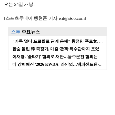
오는 24일 개봉.
[스포츠투데이 팽현준 기자 ent@stoo.com]
스투
주요뉴스
"카톡 멀티 프로필로 관계 은폐" 황정민 폭로女, 문자…
한숨 돌린 韓 극장가, 매출·관객·특수관까지 웃었다 […
이재룡, '술타기' 혐의로 재판…음주운전 혐의는 미적용…
더 강력해진 '2026 KWDA' 라인업…앰퍼샌드원·나…