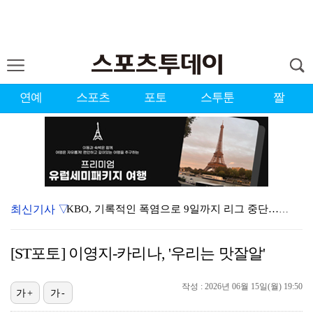
연예
스포츠
포토
스투툰
짤
최신기사 ▽
KBO, 기록적인 폭염으로 9일까지 리그 중단…내달 6…
대한축구협회, 외국인 심판 7차례 성접대 의혹…이 기간…
[ST포토] 이영지-카리나, '우리는 맛잘알'
3승 사냥 시동 건 서교림 "샷·퍼트 만족스러워…좋은 …
작성 : 2026년 06월 15일(월) 19:50
청문회부터 압수수색·심판 성접대 의혹까지…월드컵 탈락이…
가+
가-
"우산으로 때려"vs"그런 적 없다"…23기 부부 엇갈…