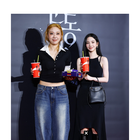
박지훈, 9월 잠실실내체육관서 앙코르 콘서트 개최
박문성 "축구협회 성접대 의혹? 사실이면 국제 망신…사…
"기분 맞춰주려고" 축구협회, 외국인 심판 성접대 의혹…
폭로자 "황정민, 본인 말에 책임져야…내가 사생활에 초…
'주장 완장' 김민재, 한국 떠나기 전 뮌헨 동료들에게…