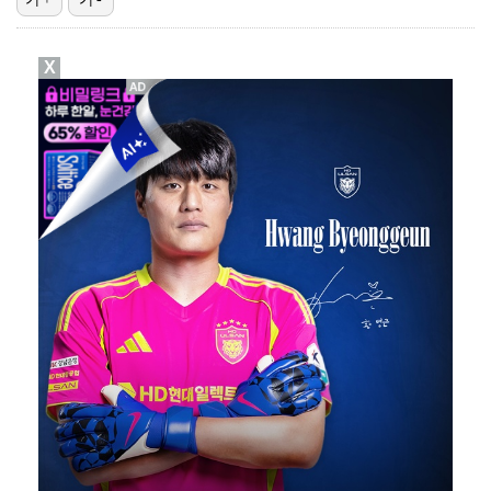
'디아즈 또 무너졌다' 다저스, 끝내기 홈런 맞으며 애…
X
[ST포토] 전예성, 벌써 덥네
[ST포토] 성유진, 얼음주머니 챙겨서 출발
[ST포토] 성유진, 힘찬 스윙
이민규, KPGA 데이비드골프 투어 15회 대회 우승……