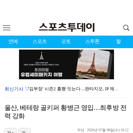
연예
스포츠
포토
스투툰
짤
최신기사 ▽
'김부장' 시즌2 흥행 잇는다…판타지오, IP 제작·매…
김하성, 선발 복귀전서 2타수 무안타 침묵…팀도 연장 …
울산, 베테랑 골키퍼 황병근 영입…최후방 전
[ST포토] 박현경, 생각보다 어렵네
력 강화
[ST포토] 박현경, 멀리가자
작성 : 2026년 07월 08일(수) 10:12
가+
가-
초췌해진 김선태, 술병 가득 "고독하구만"…'리센느 사…