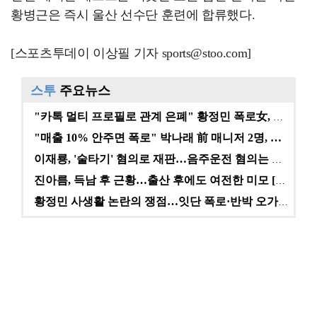
황병근은 즉시 울산 선수단 훈련에 합류했다.
[스포츠투데이 이상필 기자 sports@stoo.com]
스투
주요뉴스
"카톡 멀티 프로필로 관계 은폐" 황정민 폭로女, 문자…
"매출 10% 안주면 폭로" 박나래 前 매니저 2명, …
이재룡, '술타기' 혐의로 재판…음주운전 혐의는 미적용…
진아름, 득남 후 근황…출산 후에도 여전한 미모 [스타…
황정민 사생활 논란의 쟁점…잇단 폭로·반박 오가는 소모…