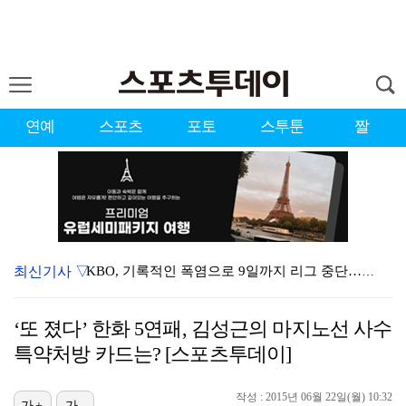
연예
스포츠
포토
스투툰
짤
최신기사 ▽
KBO, 기록적인 폭염으로 9일까지 리그 중단…내달 6…
대한축구협회, 외국인 심판 7차례 성접대 의혹…이 기간…
‘또 졌다’ 한화 5연패, 김성근의 마지노선 사수
이강인, 드디어 아틀레티코 선수단과 만났다…시메오네 감…
특약처방 카드는? [스포츠투데이]
3승 사냥 시동 건 서교림 "샷·퍼트 만족스러워…좋은 …
작성 : 2015년 06월 22일(월) 10:32
가+
가-
"우산으로 때려"vs"그런 적 없다"…23기 부부 엇갈…