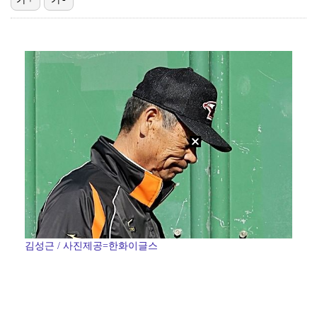
박지훈, 9월 잠실실내체육관서 앙코르 콘서트 개최
"기분 맞춰주려고" 축구협회, 외국인 심판 성접대 의혹…
청문회부터 압수수색·심판 성접대 의혹까지…월드컵 탈락이…
폭로자 "황정민, 본인 말에 책임져야…내가 사생활에 초…
박문성 "축구협회 성접대 의혹? 사실이면 국제 망신…사…
김성근 / 사진제공=한화이글스