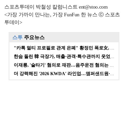
스포츠투데이 박철성 칼럼니스트 ent@stoo.com
<가장 가까이 만나는, 가장 FunFun 한 뉴스 ⓒ 스포츠
투데이>
스투
주요뉴스
"카톡 멀티 프로필로 관계 은폐" 황정민 폭로女, 문자…
한숨 돌린 韓 극장가, 매출·관객·특수관까지 웃었다 […
이재룡, '술타기' 혐의로 재판…음주운전 혐의는 미적용…
더 강력해진 '2026 KWDA' 라인업…앰퍼샌드원·나…