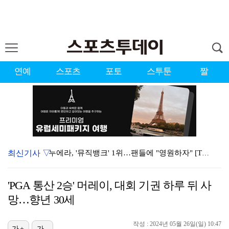
연예
스포츠
포토
스투툰
짤
최신기사 ▽
누에라, '뮤직뱅크' 1위…팬들에 "영원하자" [TV캡…
서장훈 감독 "내 능력 부족" 자책하게 만든 펜타곤과의…
'PGA 통산 2승' 머레이, 대회 기권 하루 뒤 사
대한축구협회의 '심판 성접대'…최악의 경우 런던 올림픽…
망…향년 30세
강채연, 제주삼다수 2R 깜짝 선두 도약…박민지 공동 …
작성 : 2024년 05월 26일(일) 10:47
진세연, 전속계약 종료…FA 시장 나왔다 [공식]
가+
가-