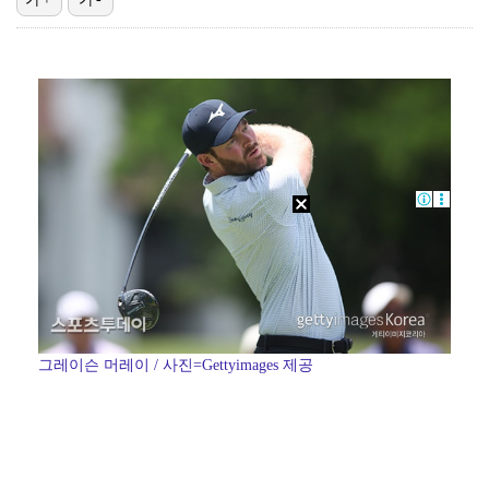
'1라운드 115위' 김민별, 2라운드 7타 줄이며 7…
대놓고 '심판 마사지'로 결재 받기도…최종 결재권자는 …
'오징어 게임' 미국판 스핀오프, 제작 무산설 "넷플릭…
[ST포토] 정지효, 반가운 손인사
외신까지 퍼지고 있는 축구협회 성접대 논란…2002 한…
그레이슨 머레이 / 사진=Gettyimages 제공