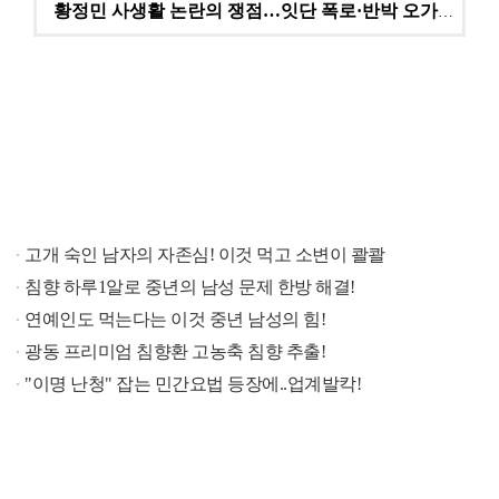
황정민 사생활 논란의 쟁점…잇단 폭로·반박 오가는 소모…