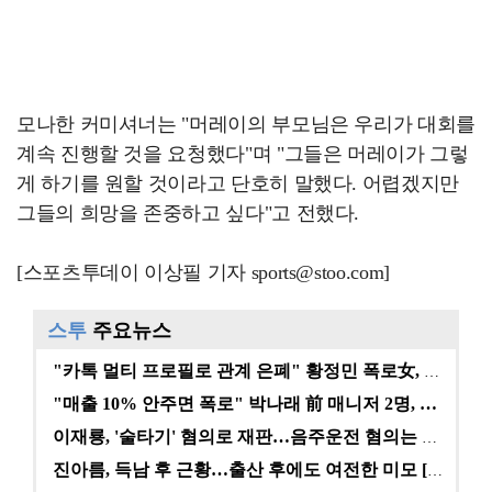
모나한 커미셔너는 "머레이의 부모님은 우리가 대회를
계속 진행할 것을 요청했다"며 "그들은 머레이가 그렇
게 하기를 원할 것이라고 단호히 말했다. 어렵겠지만
그들의 희망을 존중하고 싶다"고 전했다.
[스포츠투데이 이상필 기자 sports@stoo.com]
스투
주요뉴스
"카톡 멀티 프로필로 관계 은폐" 황정민 폭로女, 문자…
"매출 10% 안주면 폭로" 박나래 前 매니저 2명, …
이재룡, '술타기' 혐의로 재판…음주운전 혐의는 미적용…
진아름, 득남 후 근황…출산 후에도 여전한 미모 [스타…