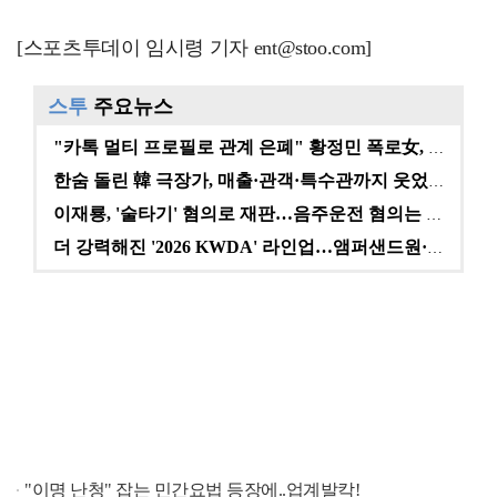
[스포츠투데이 임시령 기자 ent@stoo.com]
스투
주요뉴스
"카톡 멀티 프로필로 관계 은폐" 황정민 폭로女, 문자…
한숨 돌린 韓 극장가, 매출·관객·특수관까지 웃었다 […
이재룡, '술타기' 혐의로 재판…음주운전 혐의는 미적용…
더 강력해진 '2026 KWDA' 라인업…앰퍼샌드원·나…