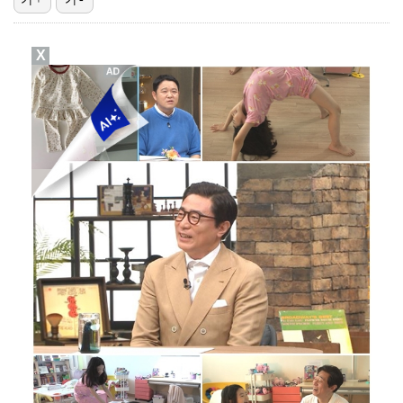
[ST포토] 키키 하음, '사랑해요'
X
[ST포토] 키키 이솔, '설레는 컴백'
[ST포토] 하음, '키키의 귀요미'
하우 감독 떠난 뉴캐슬, 새 사령탑 자리에 38세 야이…
[ST포토] 하음, '포인트 안무'