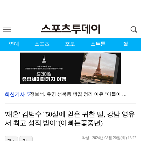
연예
스포츠
포토
스투툰
짤
최신기사 ▽
정보석, 유명 성북동 빵집 정리 이유 "아들이 엄마 믿…
경찰, '감독 선임 논란' 대한축구협회 압수수색…홍명보…
'재혼' 김범수 "50살에 얻은 귀한 딸, 강남 영유
반민정, 9월의 신부 된다…"좋은 꿈 예쁜 마음가짐으로…
서 최고 성적 받아"(아빠는꽃중년)
'이상준쇼' PD "LA 공연 비판 겸허히 수용, 허위…
작성 : 2024년 08월 20일(화) 13:22
[ST포토] 수이, '사랑해'
가+
가-