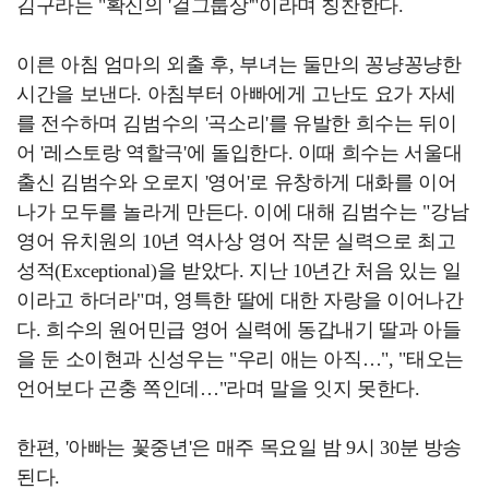
김구라는 "확신의 '걸그룹상'"이라며 칭찬한다.
이른 아침 엄마의 외출 후, 부녀는 둘만의 꽁냥꽁냥한
시간을 보낸다. 아침부터 아빠에게 고난도 요가 자세
를 전수하며 김범수의 '곡소리'를 유발한 희수는 뒤이
어 '레스토랑 역할극'에 돌입한다. 이때 희수는 서울대
출신 김범수와 오로지 '영어'로 유창하게 대화를 이어
나가 모두를 놀라게 만든다. 이에 대해 김범수는 "강남
영어 유치원의 10년 역사상 영어 작문 실력으로 최고
성적(Exceptional)을 받았다. 지난 10년간 처음 있는 일
이라고 하더라"며, 영특한 딸에 대한 자랑을 이어나간
다. 희수의 원어민급 영어 실력에 동갑내기 딸과 아들
을 둔 소이현과 신성우는 "우리 애는 아직…", "태오는
언어보다 곤충 쪽인데…"라며 말을 잇지 못한다.
한편, '아빠는 꽃중년'은 매주 목요일 밤 9시 30분 방송
된다.