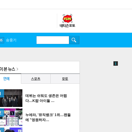
송중기
데뷔는 쉬워도 생존은 어렵
다…K팝 아이돌 …
누에라, '뮤직뱅크' 1위…팬들
에 "영원하자…