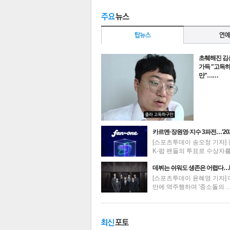
초췌해진 김
가득 "고독
만"……
공유
유
로그
카르멘·장원영·지수 3파전…'20
[스포츠투데이 송오정 기자] 
K-팝 팬들의 투표로 수상자
최신뉴스
데뷔는 쉬워도 생존은 어렵다…
[스포츠투데이 윤혜영 기자] 
만에 역주행하며 '중소돌의 