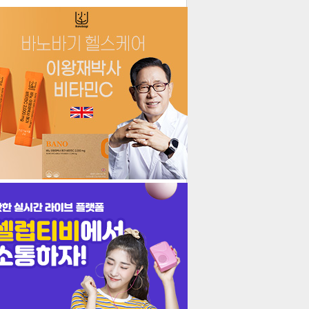
더보기
기포토