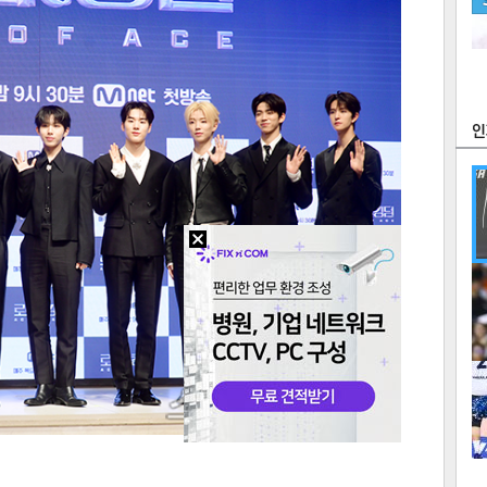
츠
라이프
포토
만화
FOC
많
연예
1
텍스
텍스
url 복
인쇄
목록
2