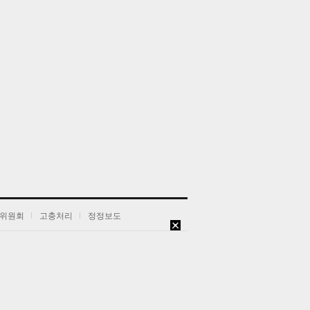
위원회
고충처리
정정보도