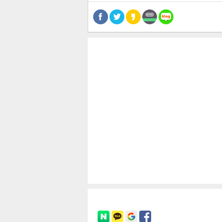
스북
터 공
달기
공유
버블