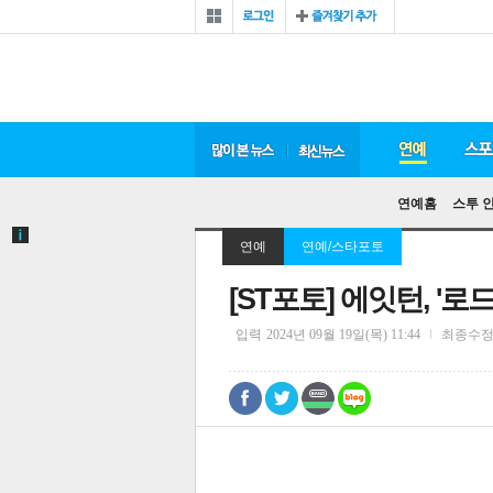
연예홈
스투 
연예
연예/스타포토
[ST포토] 에잇턴, '
입력
2024년 09월 19일(목) 11:44
최종수
0