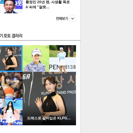
황정민 20년 팬, 사생활 폭로
A 씨에 "잘못…
스투펀
US
이 본 뉴스
스포츠
포토
드레스로 갈아입은 KLPGA …