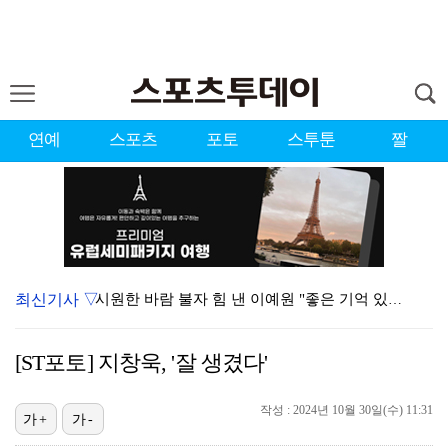
연예
스포츠
포토
스투툰
짤
최신기사 ▽
시원한 바람 불자 힘 낸 이예원 "좋은 기억 있는 테디…
[ST포토] 장은수, 3라운드 기대하세요
[ST포토] 지창욱, '잘 생겼다'
[ST포토] 정지효, 퍼터 확인
[ST포토] 문정민, 멀리 보낸다
작성 : 2024년 10월 30일(수) 11:31
가+
가-
[ST포토] 서교림, 아쉬운 표정