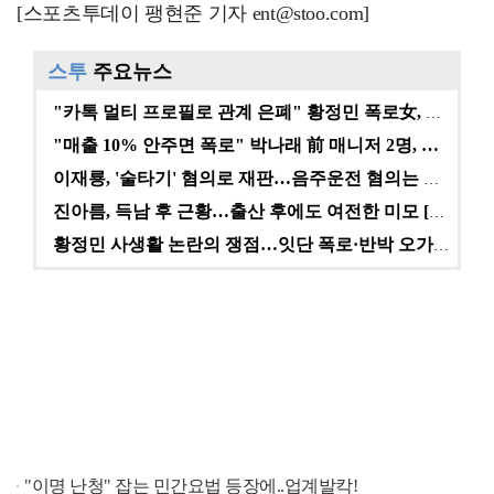
[스포츠투데이 팽현준 기자 ent@stoo.com]
스투
주요뉴스
"카톡 멀티 프로필로 관계 은폐" 황정민 폭로女, 문자…
"매출 10% 안주면 폭로" 박나래 前 매니저 2명, …
이재룡, '술타기' 혐의로 재판…음주운전 혐의는 미적용…
진아름, 득남 후 근황…출산 후에도 여전한 미모 [스타…
황정민 사생활 논란의 쟁점…잇단 폭로·반박 오가는 소모…