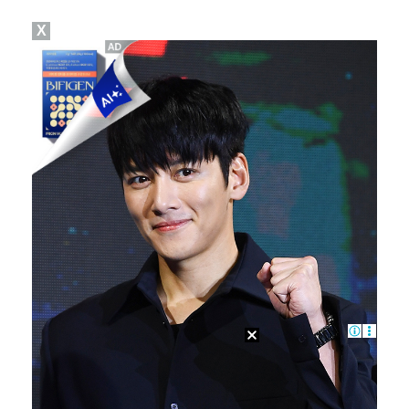
X
[ST포토] 김민주, 오준식 캐디와 함께 출발
'전참시' 리센느 메이 "희망 보이지 않아 팀 탈퇴 고…
[ST포토] 유현조, 페어웨이 끝까지 가자
[ST포토] 한진선, 타구 확인
[ST포토] 한진선, 기분 좋은 미소