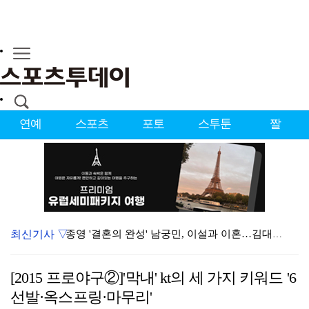
연예
스포츠
포토
스투툰
짤
최신기사 ▽
종영 '결혼의 완성' 남궁민, 이설과 이혼…김대명·우지…
'마르무시 멀티골' 맨시티, '이강인 데뷔' AT마드리…
[2015 프로야구②]'막내' kt의 세 가지 키워드 '6
[ST포토] 도겸-민규-정한, '우리는 맨시티 팬'
선발·옥스프링·마무리'