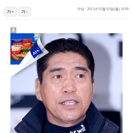
'미우새' 탁재훈, 50대 마지막 생일날 '아근진' 폐…
작성 : 2015년 02월 02일(월) 10:00
가+
가-
'7번' 이강인, 한국 팬들 앞에서 AT마드리드 데뷔……
[ST포토] 리센느 리브, '인형이야 사람이야'
X
[ST포토] 이강인, 이제는 AT마드리드
[ST포토] 제나, '경주공주'
[ST포토] 리센느 메이, '안녕~'
[ST포토] 이강인, '새 유니폼 어때요?'