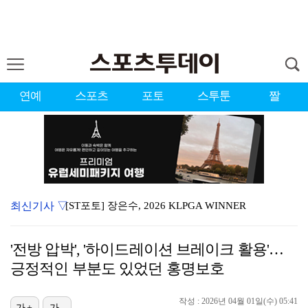
연예
스포츠
포토
스투툰
짤
최신기사 ▽
[ST포토] 장은수, 2026 KLPGA WINNER
'유부녀 킬러' 무진성, 천재 해커의 냉철·허당미 오가…
'전방 압박', '하이드레이션 브레이크 활용'…
[ST포토] 장은수, KLPGA 첫 우승
긍정적인 부분도 있었던 홍명보호
[ST포토] 스트레이 키즈 창빈, 벌크업
작성 : 2026년 04월 01일(수) 05:41
[ST포토] 팬들에게 인사하는 현진과 방찬
가+
가-