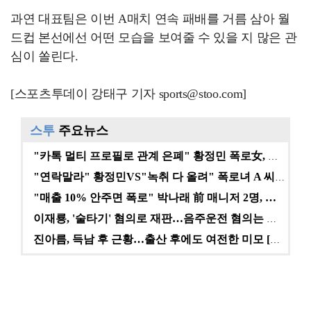
과연 대표팀은 이번 A매치 연속 패배를 거름 삼아 월
드컵 본선에선 어떤 모습을 보여줄 수 있을 지 많은 관
심이 쏠린다.
[스포츠투데이 강태구 기자 sports@stoo.com]
스투
주요뉴스
"카톡 멀티 프로필로 관계 은폐" 황정민 폭로女, 문자…
"연락말라" 황정민VS"녹취 다 올려" 폭로녀 A 씨,…
"매출 10% 안주면 폭로" 박나래 前 매니저 2명, …
이재룡, '술타기' 혐의로 재판…음주운전 혐의는 미적용…
진아름, 득남 후 근황…출산 후에도 여전한 미모 [스타…