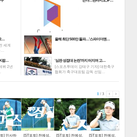
하구
는다…판타지오, IP…
2…
올해 최단 500만 돌파…'스파이더맨…
전 세계
를…
K팝…
'심판 성접대 논란'까지 터지며 고…
데뷔 2년
[스포츠투데이 강태구 기자] 대한축구
…
협회가 축구대표팀 감독 선임…
1
/ 3
스포츠
라이프
포토] 인사하
[ST포토] 전예성,
[ST포토] 전예성,
[ST포토] 전예성,