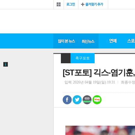
축구포토
[ST포토] 긱스-염기훈
입력
2026년 04월 19일(일) 19:31
최종수
0