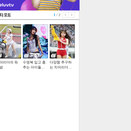
1
/ 2
어리더의 워
수영복 입고 춤
다양함 추구하
밤
추는 아이돌…
는 치어리더…