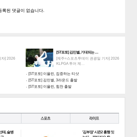
게
소
[ST포토] 김민별, 기대되는 …
] 2026
[제주=스포츠투데이 권광일 기자] 2026
KLPGA 투어 제…
[ST포토] 이율린, 집중하는 티샷
[ST포토] 김민별, 3라운드 출발
[ST포토] 이율린, 힘찬 출발
선태, 술병
'김부장' 시즌2 흥행 잇