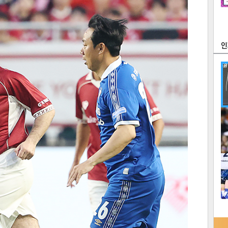
츠
라이프
포토
만화
FOC
많
연예
1
텍스
텍스
url 복
인쇄
목록
2