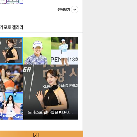
스투펀
US
이 본 뉴스
스포츠
포토
드레스로 갈아입은 KLPGA …