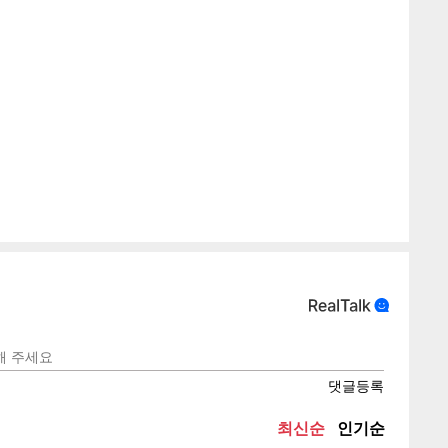
텍스
텍스
url 복
인쇄
목록