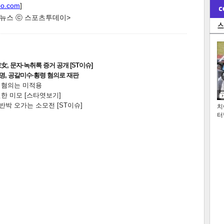
oo.com
]
한 뉴스 ⓒ 스포츠투데이>
, 문자·녹취록 증거 공개 [ST이슈]
2명, 공갈미수·횡령 혐의로 재판
전 혐의는 미적용
한 미모 [스타엿보기]
박 오가는 소모전 [ST이슈]
치
터