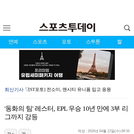
연예
스포츠
포토
스투툰
짤
최신기사 ▽
[ST포토] 전소미, 맨시티 유니폼 입고 응원
[ST포토] 대세가 된 리센느
'동화의 팀' 레스터, EPL 우승 10년 만에 3부 리
[ST포토] 리브-메이, '미모가 반짝'
그까지 강등
'도밍게스 선제골' AT마드리드, 맨시티에 1-0 앞선…
작성 : 2026년 04월 22일(수) 09:50
[ST포토] 리센느 원이, 성공한 거제소녀
가+
가-