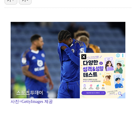
[ST포토] 맨시티 세메뇨, 공격하면 혀가 낼름
[ST포토] 리센느, 맨시티-AT마드리드 선수들 앞에서…
[ST포토] 리센느, 맨시티 경기 하프공연
[ST포토] 리센느, 쿠팡시리즈 하프타임 공연
[ST포토] 리센느 원이, '안녕~'
사진=GettyImages 제공