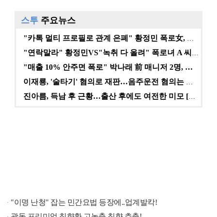
스투
주요뉴스
"카톡 멀티 프로필로 관계 은폐" 황정민 폭로女, 문자…
"연락말라" 황정민VS"녹취 다 올려" 폭로녀 A 씨,…
"매출 10% 안주면 폭로" 박나래 前 매니저 2명, …
이재룡, '술타기' 혐의로 재판…음주운전 혐의는 미적용…
진아름, 득남 후 근황…출산 후에도 여전한 미모 [스타…