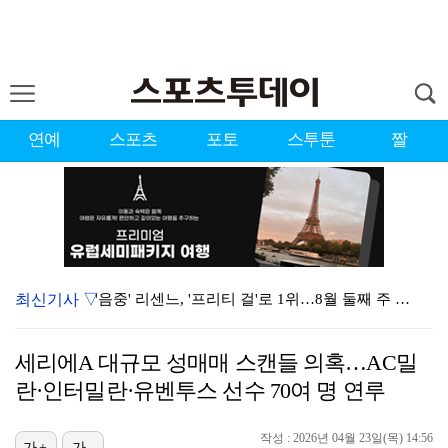
연예
스포츠
포토
스투툰
짤
최신기사 ▽
'음중' 리센느, '프리티 걸'로 1위…8월 둘째 주 …
강채연, 제주삼다수 3R 선두 질주…서어진·장은수 1타…
세리에A 대규모 성매매 스캔들 의혹…AC밀
"큰 섭섭함 안겨 미안"…블랙핑크 지수, 10주년 잡음…
란·인터밀란·유벤투스 선수 70여 명 연루
생애 첫 승 노리는 강채연·서어진·장은수, 제주삼다수 …
작성 : 2026년 04월 23일(목) 14:56
가+
가-
축구협회 성접대 파문에 더불어민주당 "타락한 뒷거래로 …