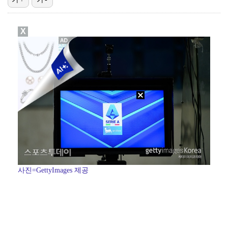
"친한 척 좀 해"…나영석·배정남, 불화설 재차 해명(…
X
"황정민, '어우 섹시하네' 마음의 소리였다 시인해" …
아이들, '톰보이'까지 MV 4억뷰 돌파…통산 3번째 …
AT 이적 후 첫 기자회견 참석한 이강인 "100% 아…
이강인 향한 시메오네 감독의 극찬…"겸손하고 노력하는 …
사진=GettyImages 제공