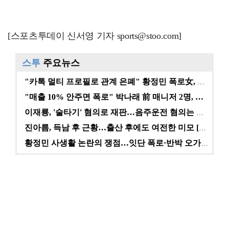
[스포츠투데이 신서영 기자 sports@stoo.com]
스투
주요뉴스
"카톡 멀티 프로필로 관계 은폐" 황정민 폭로女, 문자…
"매출 10% 안주면 폭로" 박나래 前 매니저 2명, …
이재룡, '술타기' 혐의로 재판…음주운전 혐의는 미적용…
진아름, 득남 후 근황…출산 후에도 여전한 미모 [스타…
황정민 사생활 논란의 쟁점…잇단 폭로·반박 오가는 소모…