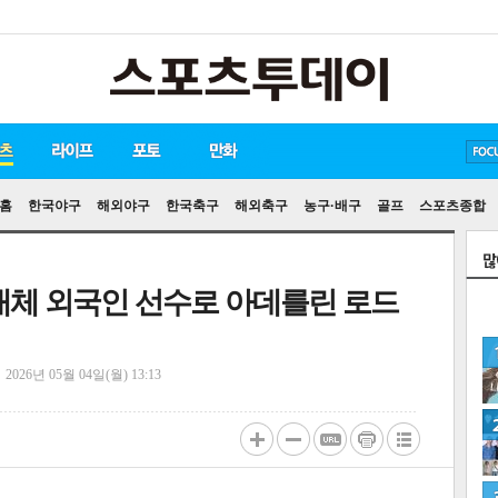
방탄소년단
손흥민
유아인
홈
한국야구
해외야구
한국축구
해외축구
농구·배구
골프
스포츠종합
로 대체 외국인 선수로 아데를린 로드
정
2026년 05월 04일(월) 13:13