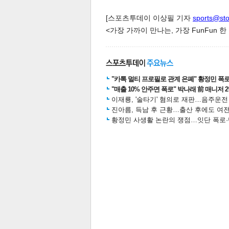
[스포츠투데이 이상필 기자
sports@st
<가장 가까이 만나는, 가장 FunFun 
스북
터 공
달기
공유
버블
"카톡 멀티 프로필로 관계 은폐" 황정민 폭로女
"매출 10% 안주면 폭로" 박나래 前 매니저 
이재룡, '술타기' 혐의로 재판…음주운
진아름, 득남 후 근황…출산 후에도 여전
황정민 사생활 논란의 쟁점…잇단 폭로·반