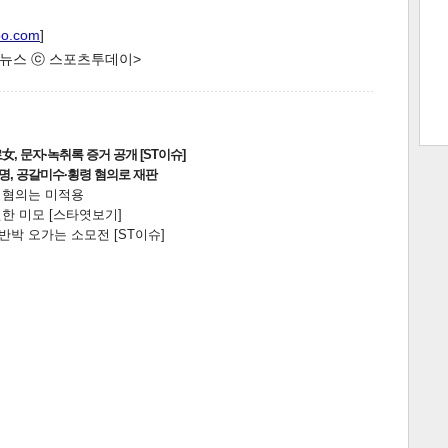
oo.com
]
한 뉴스 ⓒ 스포츠투데이>
트 크
트 축
사
하기
보기
스
, 문자·녹취록 증거 공개 [ST이슈]
2명, 공갈미수·횡령 혐의로 재판
전 혐의는 미적용
한 미모 [스타엿보기]
박 오가는 소모전 [ST이슈]