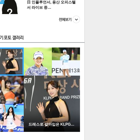
日 인플루언서, 용산 오피스텔
서 라이브 중…
스투펀
US
이 본 뉴스
스포츠
포토
드레스로 갈아입은 KLPGA …