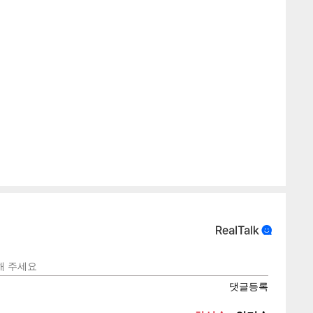
게
소
텍스
텍스
url 복
인쇄
목록