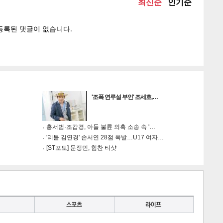
'조폭 연루설 부인' 조세호,…
홍서범·조갑경, 아들 불륜 의혹 소송 속 '…
'리틀 김연경' 손서연 28점 폭발…U17 여자…
[ST포토] 문정민, 힘찬 티샷