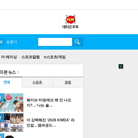
송중기
카·레이싱
스포츠칼럼
e스포츠/게임
웨이브·티빙에선 왜 안 나오
지?…'나는 솔…
더 강력해진 '2026 KWDA' 라
인업…앰퍼샌드…