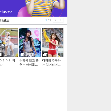
1
/ 2
어리더의 워
수영복 입고 춤
다양함 추구하
밤
추는 아이돌…
는 치어리더…