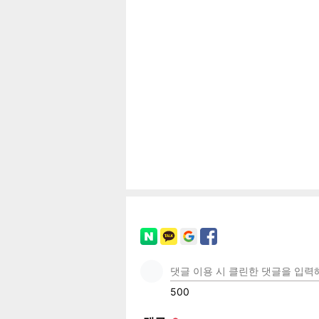
공유
유
로그
페이
트위
카카
밴드
네이