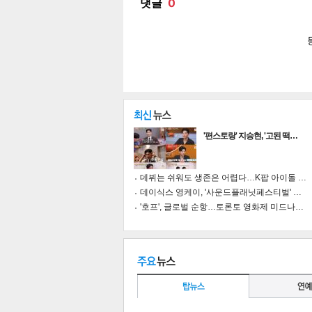
'편스토랑' 지승현, '고된 떡…
데뷔는 쉬워도 생존은 어렵다…K팝 아이돌 …
데이식스 영케이, '사운드플래닛페스티벌' …
'호프', 글로벌 순항…토론토 영화제 미드나…
기