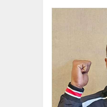
전
로그
즐겨찾기
많이 본 뉴스
최신 뉴스
연예
스포
페이
트위
댓글
밴드
네이