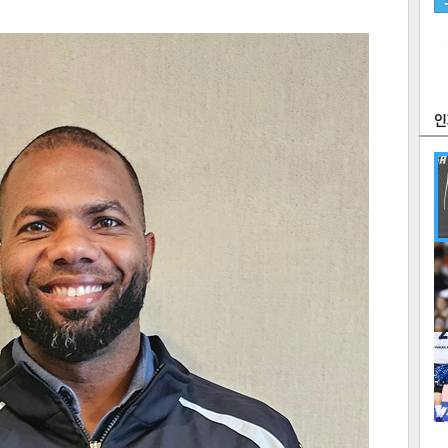
츠
라이프
포토
만화
FOC
많
연예
1
2
텍스
텍스
url 복
인쇄
목록