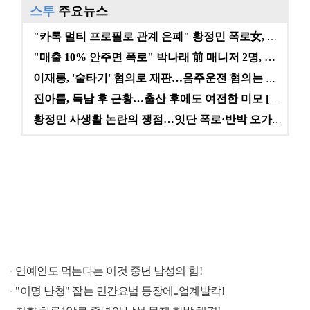
스투
주요뉴스
"카톡 멀티 프로필로 관계 은폐" 황정민 폭로女, 문자…
"매출 10% 안주면 폭로" 박나래 前 매니저 2명, …
이재룡, '술타기' 혐의로 재판…음주운전 혐의는 미적용…
진아름, 득남 후 근황…출산 후에도 여전한 미모 [스타…
황정민 사생활 논란의 쟁점…잇단 폭로·반박 오가는 소모…