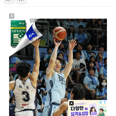
정해인X강하늘X이청아X유재명X김선영 뭉쳤다…'아가미',…
X
'1라운드 115위' 김민별, 2라운드 7타 줄이며 7…
대놓고 '심판 마사지'로 결재 받기도…최종 결재권자는 …
'오징어 게임' 미국판 스핀오프, 제작 무산설 "넷플릭…
[ST포토] 정지효, 반가운 손인사