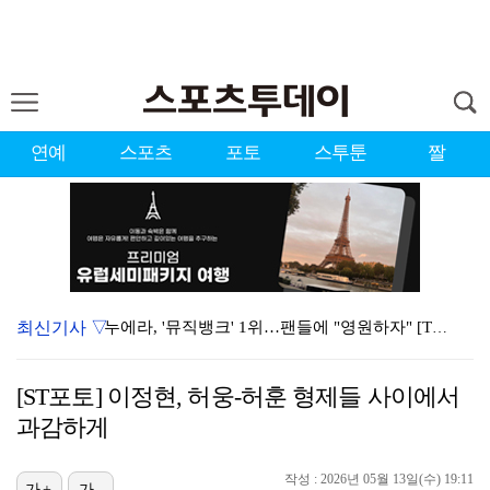
연예
스포츠
포토
스투툰
짤
최신기사 ▽
누에라, '뮤직뱅크' 1위…팬들에 "영원하자" [TV캡…
서장훈 감독 "내 능력 부족" 자책하게 만든 펜타곤과의…
[ST포토] 이정현, 허웅-허훈 형제들 사이에서
대한축구협회의 '심판 성접대'…최악의 경우 런던 올림픽…
과감하게
강채연, 제주삼다수 2R 깜짝 선두 도약…박민지 공동 …
작성 : 2026년 05월 13일(수) 19:11
진세연, 전속계약 종료…FA 시장 나왔다 [공식]
가+
가-