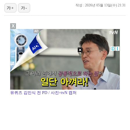
작성 : 2026년 05월 13일(수) 21:31
가+
가-
폭발물 지킨 안보현, '악마 교관' 정은채와 재회(재벌…
진세연, 전속계약 종료…FA 시장 나왔다 [공식]
X
대놓고 '심판 마사지'로 결재 받기도…최종 결재권자는 …
'1라운드 115위' 김민별, 2라운드 7타 줄이며 7…
이강인, 아틀레티코 마드리드 첫 훈련 진행…9일 맨시티…
유퀴즈 김민식 전 PD / 사진=tvN 캡처