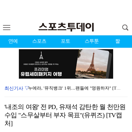
연예
스포츠
포토
스투툰
짤
최신기사 ▽
누에라, '뮤직뱅크' 1위…팬들에 "영원하자" [TV캡…
서장훈 감독 "내 능력 부족" 자책하게 만든 펜타곤과의…
'내조의 여왕' 전 PD, 유재석 감탄한 월 천만원
대한축구협회의 '심판 성접대'…최악의 경우 런던 올림픽…
수입 "스무살부터 부자 목표"(유퀴즈) [TV캡
강채연, 제주삼다수 2R 깜짝 선두 도약…박민지 공동 …
처]
폭발까지 5분…안보현·정은채, 목숨 건 사투 시작(재벌…