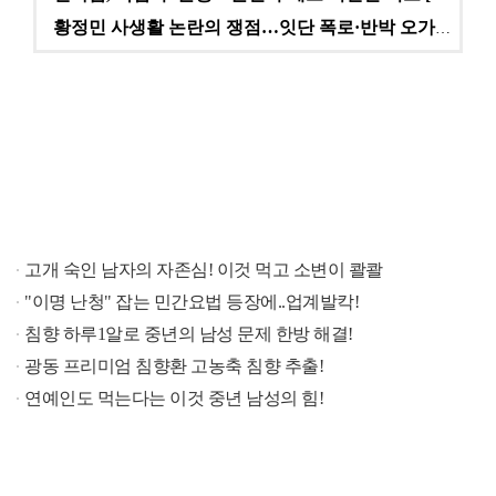
황정민 사생활 논란의 쟁점…잇단 폭로·반박 오가는 소모…