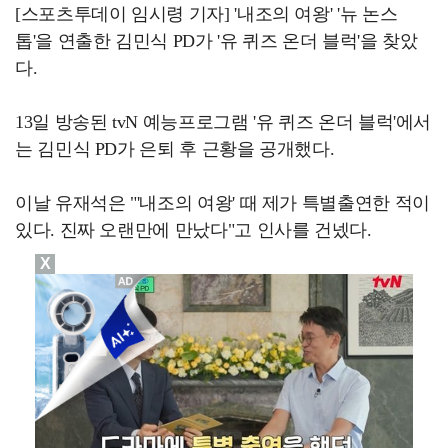
[스포츠투데이 임시령 기자] '내조의 여왕' '뉴 논스
톱'을 연출한 김민식 PD가 '유 퀴즈 온더 블럭'을 찾았
다.
13일 방송된 tvN 예능프로그램 '유 퀴즈 온더 블럭'에서
는 김민식 PD가 은퇴 후 근황을 공개했다.
이날 유재석은 "'내조의 여왕' 때 제가 특별출연한 적이
있다. 진짜 오랜만에 만났다"고 인사를 건넸다.
X