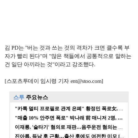
김 PD는 "버는 것과 쓰는 것의 격차가 크면 클수록 부
자가 빨리 된다"며 "많은 책들에서 공통적으로 말하는
건 일단 아끼라는 것"이라고 강조했다.
[스포츠투데이 임시령 기자 ent@stoo.com]
스투
주요뉴스
"카톡 멀티 프로필로 관계 은폐" 황정민 폭로女, 문자…
"매출 10% 안주면 폭로" 박나래 前 매니저 2명, …
이재룡, '술타기' 혐의로 재판…음주운전 혐의는 미적용…
진아름, 득남 후 근황…출산 후에도 여전한 미모 [스타…