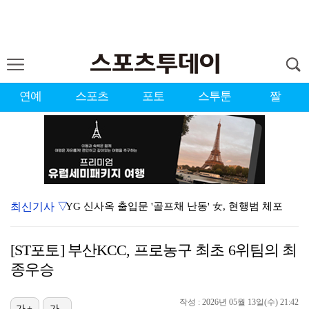
연예
스포츠
포토
스투툰
짤
최신기사 ▽
YG 신사옥 출입문 '골프채 난동' 女, 현행범 체포
축구협회 심판 성정대 의혹 日까지 퍼졌다…"스포츠 공평…
[ST포토] 부산KCC, 프로농구 최초 6위팀의 최
표창원, 남규리에 15년만 공개 사과…"내가 틀렸다"
종우승
[ST포토] 홀아웃 하는 박현경
작성 : 2026년 05월 13일(수) 21:42
[ST포토] 김시현, 홀컵에 붙인다
가+
가-