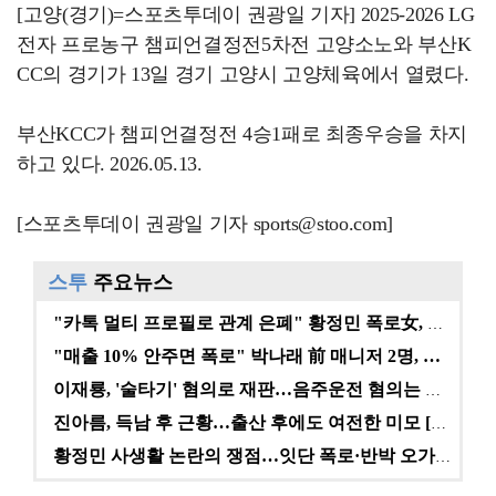
[고양(경기)=스포츠투데이 권광일 기자] 2025-2026 LG
전자 프로농구 챔피언결정전5차전 고양소노와 부산K
CC의 경기가 13일 경기 고양시 고양체육에서 열렸다.
부산KCC가 챔피언결정전 4승1패로 최종우승을 차지
하고 있다. 2026.05.13.
[스포츠투데이 권광일 기자 sports@stoo.com]
스투
주요뉴스
"카톡 멀티 프로필로 관계 은폐" 황정민 폭로女, 문자…
"매출 10% 안주면 폭로" 박나래 前 매니저 2명, …
이재룡, '술타기' 혐의로 재판…음주운전 혐의는 미적용…
진아름, 득남 후 근황…출산 후에도 여전한 미모 [스타…
황정민 사생활 논란의 쟁점…잇단 폭로·반박 오가는 소모…