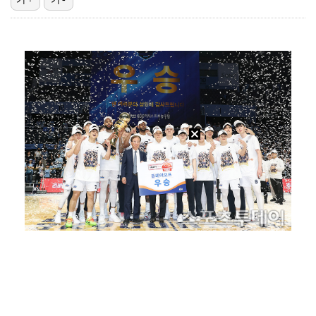
[ST포토] 노승희, 거리 확인
[ST포토] 노승희, 파세이브
[ST포토] 홀아웃 하는 박현경
'오타니 MVP 경쟁자' 크로암스트롱, 홈런 아닌 발로…
[ST포토] 김시현, 과감하게