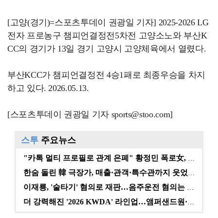
[고양(경기)=스포츠투데이 권광일 기자] 2025-2026 LG
전자 프로농구 챔피언결정전5차전 고양소노와 부산K
CC의 경기가 13일 경기 고양시 고양체육에서 열렸다.
부산KCC가 챔피언결정전 4승1패로 최종우승을 차지
하고 있다. 2026.05.13.
[스포츠투데이 권광일 기자 sports@stoo.com]
스투
주요뉴스
"카톡 멀티 프로필로 관계 은폐" 황정민 폭로女, 문자…
한숨 돌린 韓 극장가, 매출·관객·특수관까지 웃었다 […
이재룡, '술타기' 혐의로 재판…음주운전 혐의는 미적용…
더 강력해진 '2026 KWDA' 라인업…앰퍼샌드원·나…