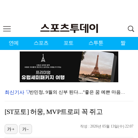
연예
스포츠
포토
스투툰
짤
최신기사 ▽
반민정, 9월의 신부 된다…"좋은 꿈 예쁜 마음가짐으로…
폭로녀 A 씨, 77통 녹취 자료 재차 입장 "황정민은…
[ST포토] 허웅, MVP트로피 꼭 쥐고
경찰, '감독 선임 논란' 대한축구협회 압수수색…홍명보…
작성 : 2026년 05월 13일(수) 22:07
'이상준쇼' PD "LA 공연 비판 겸허히 수용, 허위…
가+
가-
하우 감독 떠난 뉴캐슬, 새 사령탑 자리에 38세 야이…