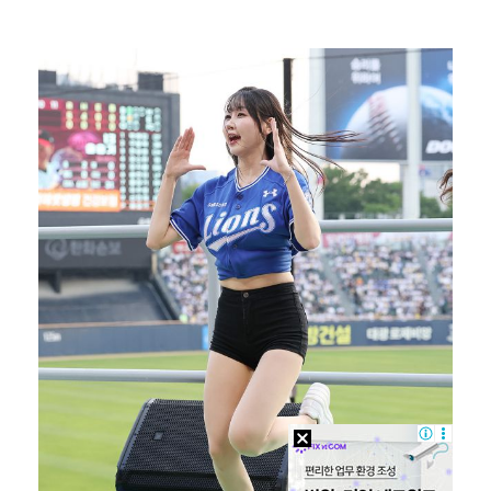
"언론사 대표·국회의원도"…최연청, 판사 남편까지 화려…
한국 남자배구, 중국 3-0 완파하고 동아시아선수권 결…
'첫 승 도전' 장은수 "우승 의식하기보다 내 플레이에…
박지민 아나운서 "발리까지 갔는데…'피의 게임2' 출연…
'서명관·야고 연속골' 울산, 동해안 더비서 포항 제압…