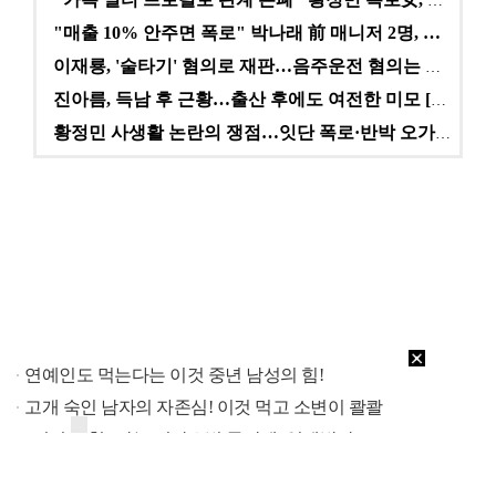
"카톡 멀티 프로필로 관계 은폐" 황정민 폭로女, 문자…
"매출 10% 안주면 폭로" 박나래 前 매니저 2명, …
이재룡, '술타기' 혐의로 재판…음주운전 혐의는 미적용…
진아름, 득남 후 근황…출산 후에도 여전한 미모 [스타…
황정민 사생활 논란의 쟁점…잇단 폭로·반박 오가는 소모…