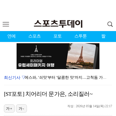
연예
스포츠
포토
스투툰
짤
최신기사 ▽
에스파, '쇠맛'부터 '달콤한 맛'까지…고척돔 가득 채…
블랙핑크, 10주년 행사 논란에 사과 "커뮤니케이션 문…
[ST포토] 치어리더 문가은, 소리질러~
에스파 고척돔 공연에 반가운 얼굴…아이들 미연·트와이스…
작성 : 2026년 05월 14일(목) 22:17
에스파, 고척돔 입성…공연 시작 40분 만에 첫 인사 …
가+
가-
'리그 2연패 정조준' 아스널, 뉴캐슬서 기마랑이스 영…