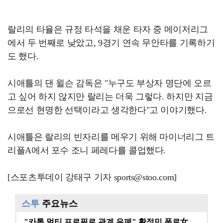
랄리의 타율은 규정 타석을 채운 타자 중 메이저리그
에서 두 번째로 낮았고, 9경기 연속 무안타를 기록하기
도 했다.
시애틀의 댄 윌슨 감독은 "누구도 부상자 명단에 오르
고 싶어 하지 않지만 랄리는 더욱 그렇다. 하지만 지금
으로선 현명한 선택이라고 생각한다"고 이야기했다.
시애틀은 랄리의 빈자리를 메우기 위해 마이너리그 트
리플A에서 포수 조니 페레다를 콜업했다.
[스포츠투데이 강태구 기자 sports@stoo.com]
스투
주요뉴스
"카톡 멀티 프로필로 관계 은폐" 황정민 폭로女, 문자…