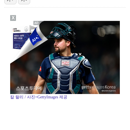
이강인, 드디어 아틀레티코 선수단과 만났다…시메오네 감…
X
김혜성, 마이너리그 트리플A서 4경기 연속 무안타 침묵…
'나솔' 24기 옥순, 출연료 미지급 폭로 "1년 넘게…
광주, 공격형 미드필더 김종석 영입…"K리그1 뛸 기회…
'오디세이'·'스파이더맨4', 박스오피스 투톱…기록 경…
칼 랄리 / 사진=GettyImages 제공