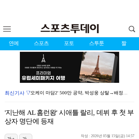
연예
스포츠
포토
스투툰
짤
최신기사 ▽
'오케이 마담2' 500만 공약, 박성웅 상탈→배정남은…
"연락말라" 황정민VS"녹취 다 올려" 폭로녀 A 씨,…
'지난해 AL 홈런왕' 시애틀 랄리, 데뷔 후 첫 부
황정민 폭로자 "아들 연극 몰래 관람? 소품 준비 돕고…
상자 명단에 등재
10주년인데 40명뿐?…블랙핑크 행사 공지에 팬심 폭발…
작성 : 2026년 05월 15일(금) 14:57
가+
가-
"군 복무 끝나고 다시 모일 것" 스트레이 키즈, 성적…