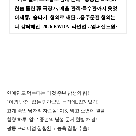
한숨 돌린 韓 극장가, 매출·관객·특수관까지 웃었다 […
이재룡, '술타기' 혐의로 재판…음주운전 혐의는 미적용…
더 강력해진 '2026 KWDA' 라인업…앰퍼샌드원·나…