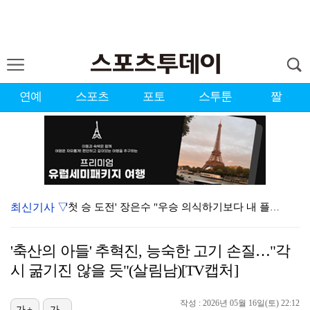
연예
스포츠
포토
스투툰
짤
최신기사 ▽
'첫 승 도전' 장은수 "우승 의식하기보다 내 플레이에…
에스파, '쇠맛'부터 '달콤한 맛'까지…고척돔 가득 채…
'축산의 아들' 추혁진, 능숙한 고기 손질…"각
에스파, 고척돔 입성…공연 시작 40분 만에 첫 인사 …
시 굶기진 않을 듯"(살림남)[TV캡처]
블랙핑크, 10주년 행사 논란에 사과 "커뮤니케이션 문…
작성 : 2026년 05월 16일(토) 22:12
가+
가-
박지민 아나운서 "발리까지 갔는데…'피의 게임2' 출연…