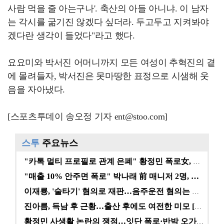
사람 먹을 줄 아는구나'. 축산의 아들 아니냐. 이 남자
는 각시를 굶기진 않겠다 싶더라. 두고두고 지켜봐야
겠다란 생각이 들었다"라고 했다.
요요미와 박서진 어머니까지 모든 여성이 추혁진의 곁
에 몰려들자, 박서진은 못마땅한 표정으로 시샘해 웃
음을 자아냈다.
[스포츠투데이 송오정 기자 ent@stoo.com]
스투
주요뉴스
"카톡 멀티 프로필로 관계 은폐" 황정민 폭로女, 문자…
"매출 10% 안주면 폭로" 박나래 前 매니저 2명, …
이재룡, '술타기' 혐의로 재판…음주운전 혐의는 미적용…
진아름, 득남 후 근황…출산 후에도 여전한 미모 [스타…
황정민 사생활 논란의 쟁점…잇단 폭로·반박 오가는 소모…