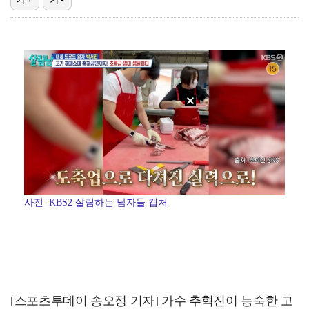
에스파 고척돔 공연에 반가운 얼굴…아이들 미연·트와이스…
'리그 2연패 정조준' 아스널, 뉴캐슬서 기마랑이스 영…
맨시티 마레스카 감독 "이강인은 훌륭한 선수…아틀레티코…
"언론사 대표·국회의원도"…최연청, 판사 남편까지 화려…
[ST포토] 이강인, 환하게 웃으며
사진=KBS2 살림하는 남자들 캡처
[스포츠투데이 송오정 기자] 가수 추혁진이 능숙한 고