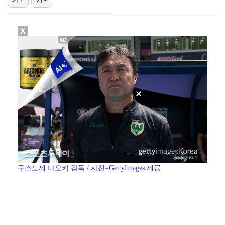
[ST포토] 마다솜, 홀아웃
X
[ST포토] 전우리, 덥다덥다
FC서울, 구단 최초 산하 유스 오산고 유망주 5명과 …
동시간대 시청률 1위 '결혼의 완성', 남궁민·이설 의…
남아공전 참사에 입 연 김민재 "선수들도 못 하긴 해……
구스노세 나오키 감독 / 사진=GettyImages 제공