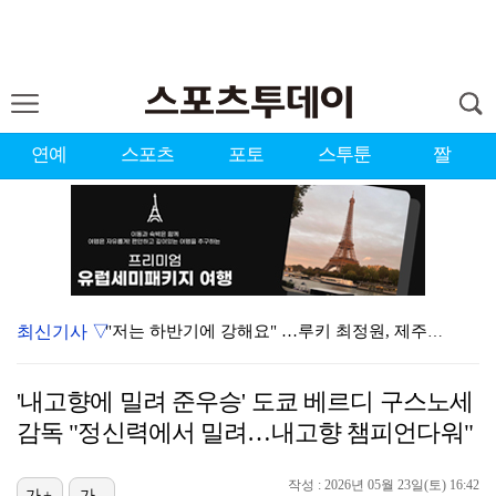
연예
스포츠
포토
스투툰
짤
최신기사 ▽
"저는 하반기에 강해요" …루키 최정원, 제주삼다수 2…
앤더블 규빈·투어스 도훈, '음악중심' MC 하차…1년…
'내고향에 밀려 준우승' 도쿄 베르디 구스노세
'응팔' 최성원, 두 번의 백혈병 투병 끝 완치 "매우…
감독 "정신력에서 밀려…내고향 챔피언다워"
황정민 20년 팬, 사생활 폭로 A 씨에 "잘못된 팬심…
작성 : 2026년 05월 23일(토) 16:42
[ST포토] 홀아웃 하는 이율린
가+
가-