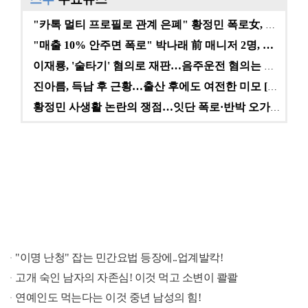
"카톡 멀티 프로필로 관계 은폐" 황정민 폭로女, 문자…
"매출 10% 안주면 폭로" 박나래 前 매니저 2명, …
이재룡, '술타기' 혐의로 재판…음주운전 혐의는 미적용…
진아름, 득남 후 근황…출산 후에도 여전한 미모 [스타…
황정민 사생활 논란의 쟁점…잇단 폭로·반박 오가는 소모…